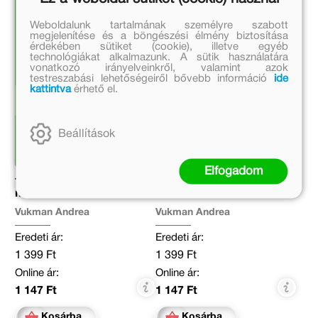
Weboldalunk tartalmának személyre szabott
megjelenítése és a böngészési élmény biztosítása
érdekében sütiket (cookie), illetve egyéb
technológiákat alkalmazunk. A sütik használatára
vonatkozó irányelveinkről, valamint azok
testreszabási lehetőségeiről bővebb információ
ide
kattintva
érhető el.
Beállítások
Elfogadom
Trükkös talányok –
Trükkös talányok –
miniLÜK
miniLÜK
Vukman Andrea
Vukman Andrea
Eredeti ár:
Eredeti ár:
1 399 Ft
1 399 Ft
Online ár:
Online ár:
1 147 Ft
1 147 Ft
Kosárba
Kosárba