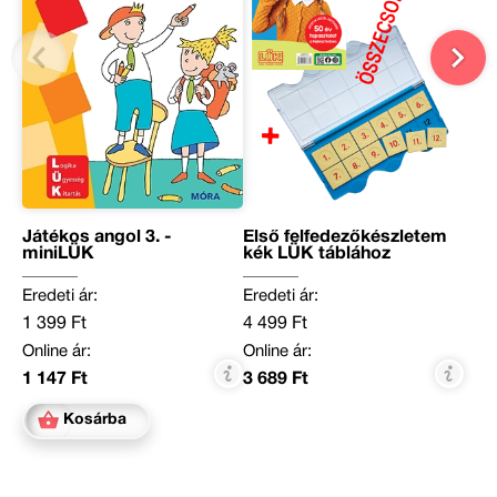
Játékos angol 3. -
Első felfedezőkészletem
miniLÜK
kék LÜK táblához
Eredeti ár:
Eredeti ár:
1 399 Ft
4 499 Ft
Online ár:
Online ár:
1 147 Ft
3 689 Ft
Kosárba