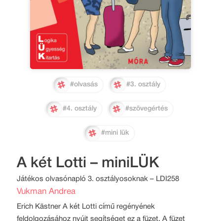
#olvasás
#3. osztály
#4. osztály
#szövegértés
#mini lük
A két Lotti – miniLÜK
Játékos olvasónapló 3. osztályosoknak – LDI258
Vukman Andrea
Erich Kästner A két Lotti című regényének
feldolgozásához nyújt segítséget ez a füzet. A füzet