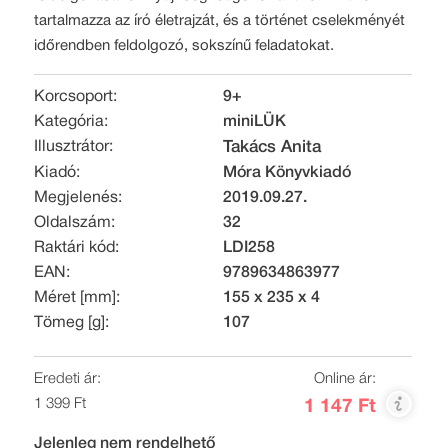
tartalmazza az író életrajzát, és a történet cselekményét
időrendben feldolgozó, sokszínű feladatokat.
Korcsoport:
9+
Kategória:
miniLÜK
Illusztrátor:
Takács Anita
Kiadó:
Móra Könyvkiadó
Megjelenés:
2019.09.27.
Oldalszám:
32
Raktári kód:
LDI258
EAN:
9789634863977
Méret [mm]:
155 x 235 x 4
Tömeg [g]:
107
Eredeti ár:
Online ár:
1 399 Ft
1 147 Ft
Jelenleg nem rendelhető