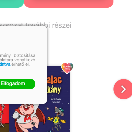
sorozat további részei
mény biztosítása
nálatára vonatkozó
tintva
érhető el.
Elfogadom