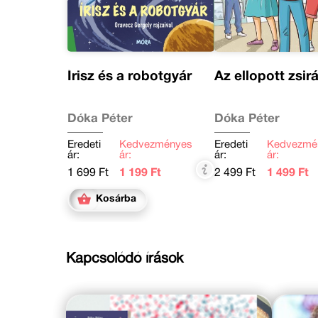
Írisz és a robotgyár
Az ellopott zsirá
Dóka Péter
Dóka Péter
Eredeti
Kedvezményes
Eredeti
Kedvezmé
ár:
ár:
ár:
ár:
1 699 Ft
1 199 Ft
2 499 Ft
1 499 Ft
Kosárba
Kapcsolódó írások