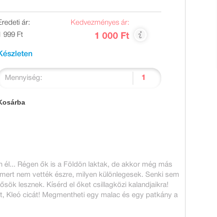
Eredeti ár:
Kedvezményes ár:
1 999 Ft
1 000 Ft
Készleten
Mennyiség:
Kosárba
él... Régen ők is a Földön laktak, de akkor még más
, mert nem vették észre, milyen különlegesek. Senki sem
ök lesznek. Kísérd el őket csillagközi kalandjaikra!
ét, Kleó cicát! Megmentheti egy malac és egy patkány a