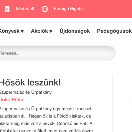
Mintabolt
Foreign Rights
Könyvek
Akciók
Újdonságok
Pedagógusok
Hősök leszünk!
Szupermalac és Űrpatkány
Dóka Péter
Szupermalac és Űrpatkány egy messzi-messzi
galaxisban él... Régen ők is a Földön laktak, de
akkor még más volt a nevük: Csocsó és Pati. A
többi állat gúnyolta őket, mert nem vették észre,