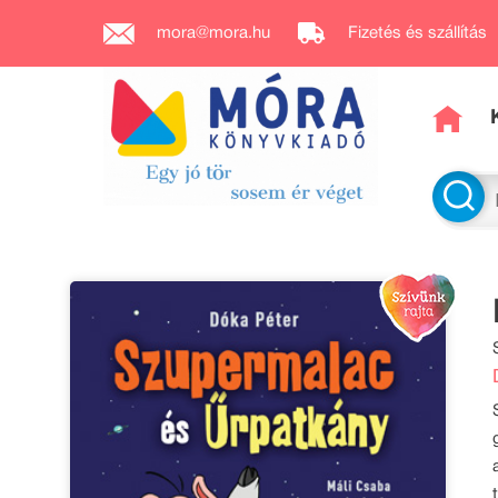
mora@mora.hu
Fizetés és szállítás