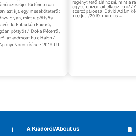
regényt tető alá hozni, mint a ra
ámú szerzője, történetesen
egyes epizódjait elkészíteni? / 
ani azt írja egy mesekötetéről:
szerzőpárossal Dávid Ádám kés
interjút. /2019. március 4.
önyv olyan, mint a pöttyös
ávé. Tarkabarkán keserű,
góan pöttyös." Dóka Péterről,
ről az erdmost.hu oldalon /
ponyi Noémi írása / 2019-09-
A Kiadóról/About us