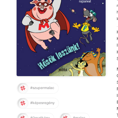
#szupermalac
#képesregény