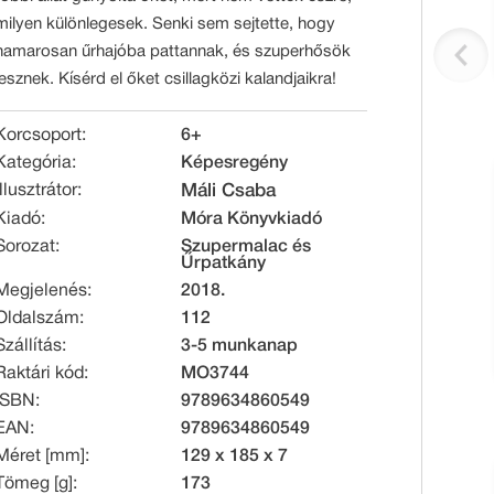
milyen különlegesek. Senki sem sejtette, hogy
hamarosan űrhajóba pattannak, és szuperhősök
lesznek. Kísérd el őket csillagközi kalandjaikra!
Korcsoport:
6+
Kategória:
Képesregény
Illusztrátor:
Máli Csaba
Kiadó:
Móra Könyvkiadó
Sorozat:
Szupermalac és
Űrpatkány
Megjelenés:
2018.
Oldalszám:
112
Szállítás:
3-5 munkanap
Raktári kód:
MO3744
ISBN:
9789634860549
EAN:
9789634860549
Méret [mm]:
129 x 185 x 7
Tömeg [g]:
173