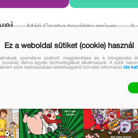
vei
Máli Csaba további művei
A 
Ez a weboldal sütiket (cookie) használ
talmának személyre szabott megjelenítése és a böngészési él
 (cookie), illetve egyéb technológiákat alkalmazunk. A sütik hasz
valamint azok testreszabási lehetőségeiről bővebb információ
ide kat