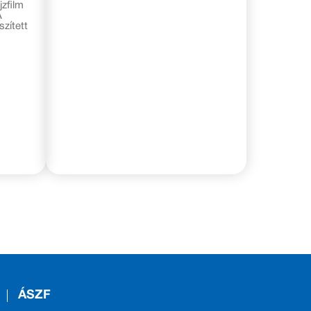
jzfilm
A
zített
ÁSZF