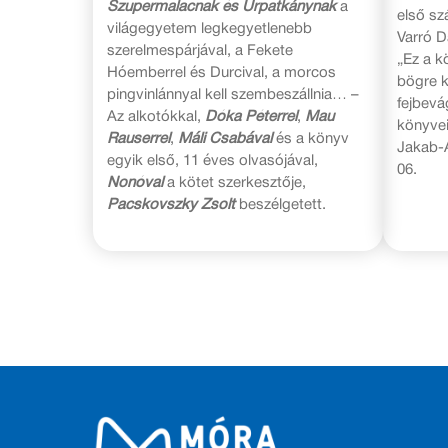
Szupermalacnak és Űrpatkánynak
a
első sz
világegyetem legkegyetlenebb
Varró D
szerelmespárjával, a Fekete
„Ez a k
Hóemberrel és Durcival, a morcos
bögre k
pingvinlánnyal kell szembeszállnia… –
fejbevá
Az alkotókkal,
Dóka Péterrel
,
Mau
könyvei
Rauserrel
,
Máli Csabával
és a könyv
Jakab-A
egyik első, 11 éves olvasójával,
06.
Nonóval
a kötet szerkesztője,
Pacskovszky Zsolt
beszélgetett.