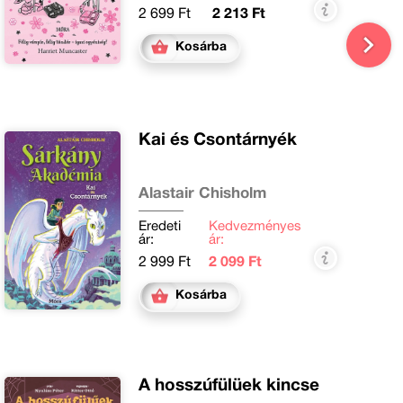
2 699 Ft
2 213 Ft
Kosárba
Kai és Csontárnyék
Alastair Chisholm
Eredeti
Kedvezményes
ár:
ár:
2 999 Ft
2 099 Ft
Kosárba
A hosszúfülüek kincse