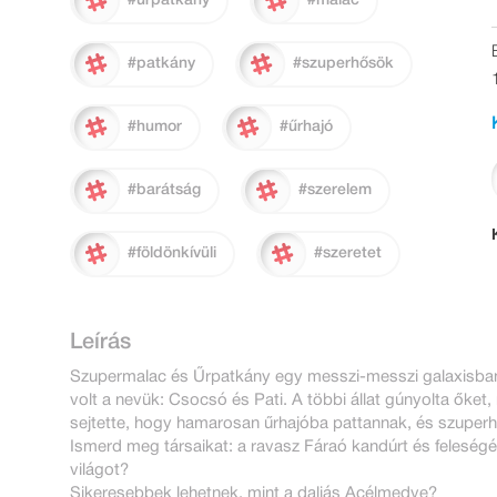
#űrpatkány
#malac
#patkány
#szuperhősök
#humor
#űrhajó
#barátság
#szerelem
#földönkívüli
#szeretet
Leírás
Szupermalac és Űrpatkány egy messzi-messzi galaxisban 
volt a nevük: Csocsó és Pati. A többi állat gúnyolta őket
sejtette, hogy hamarosan űrhajóba pattannak, és szuperhős
Ismerd meg társaikat: a ravasz Fáraó kandúrt és feleség
világot?
Sikeresebbek lehetnek, mint a daliás Acélmedve?