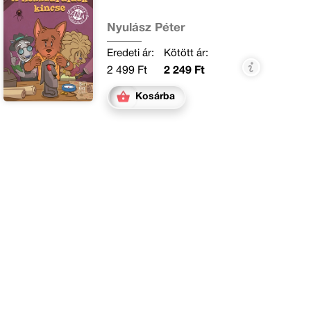
Nyulász Péter
Eredeti ár:
Kötött ár:
2 499 Ft
2 249 Ft
Kosárba