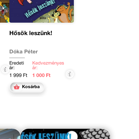
Hősök leszünk!
Dóka Péter
Eredeti
Kedvezményes
ár:
ár:
1 999 Ft
1 000 Ft
Kosárba