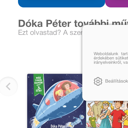
Dóka Péter további mű
Ezt olvastad? A szerkesztő ajánlja
Weboldalunk tar
érdekében sütiket
irányelveinkről, 
Beállítások