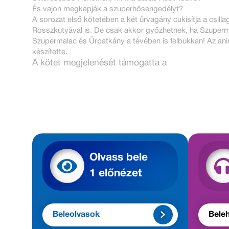
És vajon megkapják a szuperhősengedélyt?
A sorozat első kötetében a két űrvagány cukisítja a csill
Rosszkutyával is. De csak akkor győzhetnek, ha Szuperma
Szupermalac és Űrpatkány a tévében is felbukkan! Az animá
készítette.
A kötet megjelenését támogatta a
Olvass bele
1 előnézet
Beleolvasok
Beleh