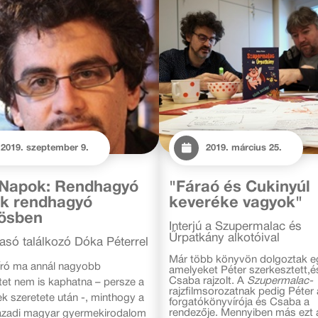
2019. szeptember 9.
2019. március 25.
 Napok: Rendhagyó
"Fáraó és Cukinyúl
k rendhagyó
keveréke vagyok"
ösben
Interjú a Szupermalac és
Űrpatkány alkotóival
vasó találkozó Dóka Péterrel
Már több könyvön dolgoztak eg
író ma annál nagyobb
amelyeket Péter szerkesztett,é
Csaba rajzolt. A
Szupermalac-
tet nem is kaphatna – persze a
rajzfilmsorozatnak pedig Péter 
k szeretete után -, minthogy a
forgatókönyvírója és Csaba a
rendezője. Mennyiben más ezt 
ázadi magyar gyermekirodalom