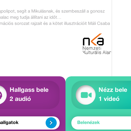
agpolipot, segít a Mikulásnak, és szembeszáll a gonosz
lac meg tudja állítani az időt…
ciós sorozat rajzait és a kötet illusztrációit Máli Csaba
Hallgass bele
Nézz bele
2 audió
1 videó
allgatok
Belenézek