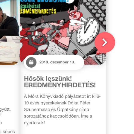
2018. december 13.
Hősök leszünk!
EREDMÉNYHIRDETÉS!
A Móra Könyvkiadó pályázatot írt ki 6-
10 éves gyerekeknek Dóka Péter
yütt,
Szupermalac és Űrpatkány című
s
sorozatához kapcsolódóan. Íme a
a
nyertesek!
a képes