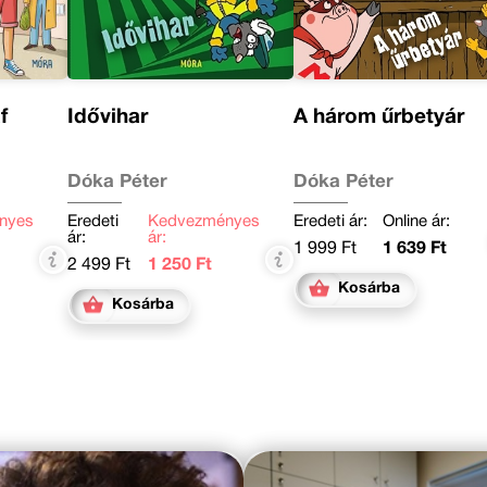
f
Idővihar
A három űrbetyár
Dóka Péter
Dóka Péter
nyes
Eredeti
Kedvezményes
Eredeti ár:
Online ár:
ár:
ár:
1 999 Ft
1 639 Ft
2 499 Ft
1 250 Ft
Kosárba
Kosárba