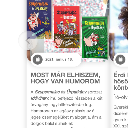
2021. június 18.
MOST MÁR ELHISZEM,
Érdi
HOGY VAN HUMOROM
hősö
könt
A
Szupermalac és Űrpatkány
sorozat
Író-ol
Idővihar
című befejező részében a két
űrvagány fagylaltkészítésbe fog.
Gyerek
Hamarosan az egész galaxis az ő
dicsére
jeges csemegéjüket nyalogatja, ám a
gyereke
dolgok balul sülnek el:
XXI. sz