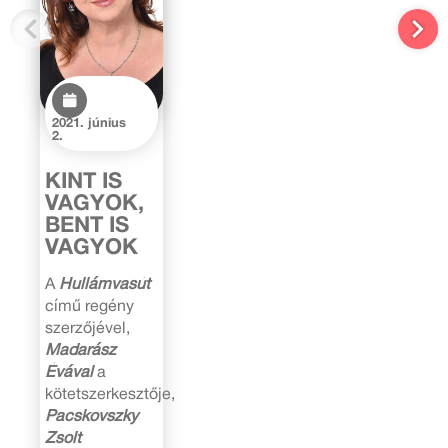
2021. június
2.
KINT IS
VAGYOK,
BENT IS
VAGYOK
A
Hullámvasút
című regény
szerzőjével,
Madarász
Évával
a
kötetszerkesztője,
Pacskovszky
Zsolt