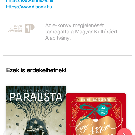
https://www.book24.hu
https://www.dibook.hu
Az e-könyv megjelenését
támogatta a Magyar Kultúráért
Alapítvány.
Ezek is érdekelhetnek!