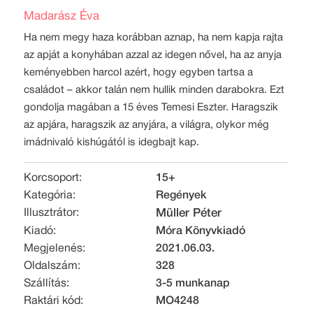
Madarász Éva
Ha nem megy haza korábban aznap, ha nem kapja rajta
az apját a konyhában azzal az idegen nővel, ha az anyja
keményebben harcol azért, hogy egyben tartsa a
családot – akkor talán nem hullik minden darabokra. Ezt
gondolja magában a 15 éves Temesi Eszter. Haragszik
az apjára, haragszik az anyjára, a világra, olykor még
imádnivaló kishúgától is idegbajt kap.
Korcsoport:
15+
Kategória:
Regények
Illusztrátor:
Müller Péter
Kiadó:
Móra Könyvkiadó
Megjelenés:
2021.06.03.
Oldalszám:
328
Szállítás:
3-5 munkanap
Raktári kód:
MO4248