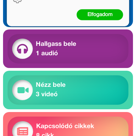
Olvass bele
1 előnézet
Elfogadom
Hallgass bele
1 audió
Nézz bele
3 videó
Kapcsolódó cikkek
8 cikk