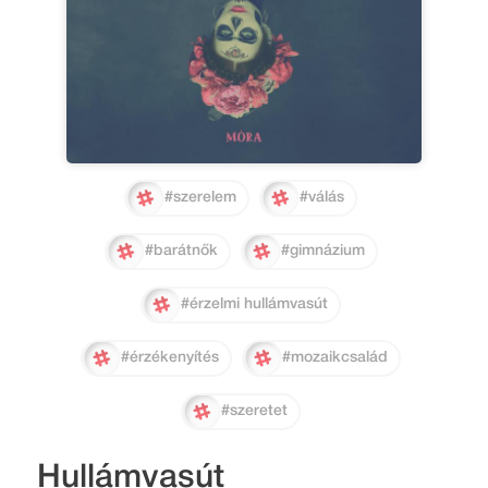
#szerelem
#válás
#barátnők
#gimnázium
#érzelmi hullámvasút
#érzékenyítés
#mozaikcsalád
#szeretet
Hullámvasút