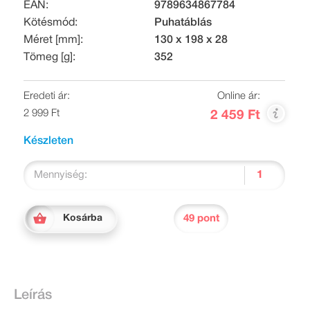
EAN:
9789634867784
Kötésmód:
Puhatáblás
Méret [mm]:
130 x 198 x 28
Tömeg [g]:
352
Eredeti ár:
Online ár:
2 999 Ft
2 459 Ft
Készleten
Mennyiség:
49 pont
Kosárba
Leírás