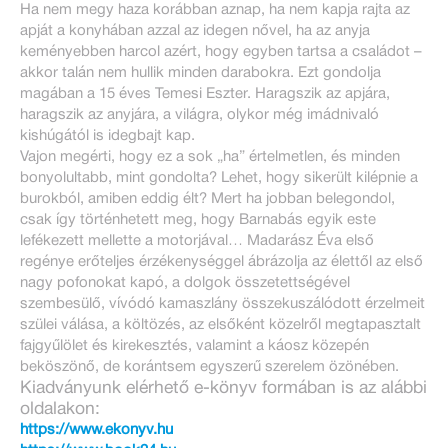
Ha nem megy haza korábban aznap, ha nem kapja rajta az
apját a konyhában azzal az idegen nővel, ha az anyja
keményebben harcol azért, hogy egyben tartsa a családot –
akkor talán nem hullik minden darabokra. Ezt gondolja
magában a 15 éves Temesi Eszter. Haragszik az apjára,
haragszik az anyjára, a világra, olykor még imádnivaló
kishúgától is idegbajt kap.
Vajon megérti, hogy ez a sok „ha” értelmetlen, és minden
bonyolultabb, mint gondolta? Lehet, hogy sikerült kilépnie a
burokból, amiben eddig élt? Mert ha jobban belegondol,
csak így történhetett meg, hogy Barnabás egyik este
lefékezett mellette a motorjával… Madarász Éva első
regénye erőteljes érzékenységgel ábrázolja az élettől az első
nagy pofonokat kapó, a dolgok összetettségével
szembesülő, vívódó kamaszlány összekuszálódott érzelmeit
szülei válása, a költözés, az elsőként közelről megtapasztalt
fajgyűlölet és kirekesztés, valamint a káosz közepén
beköszönő, de korántsem egyszerű szerelem özönében.
Kiadványunk elérhető e-könyv formában is az alábbi
oldalakon:
https://www.ekonyv.hu