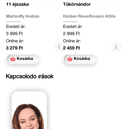
11 éjszaka
Tükörvándor
Mártonffy András
Holden Rose/Kovács Attila
Eredeti ár:
Eredeti ár:
3 999 Ft
2 999 Ft
Online ár:
Online ár:
3 279 Ft
2 459 Ft
Kosárba
Kosárba
Kapcsolódó írások