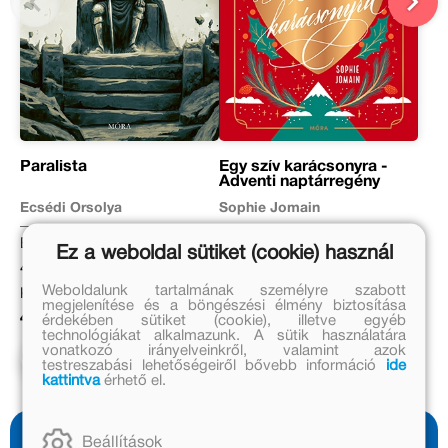
Paralista
Egy szív karácsonyra -
Adventi naptárregény
Ecsédi Orsolya
Sophie Jomain
Eredeti ár:
Eredeti ár:
Ez a weboldal sütiket (cookie) használ
4 999 Ft
9 999 Ft
Weboldalunk tartalmának személyre szabott
Kötött ár:
Kötött ár:
megjelenítése és a böngészési élmény biztosítása
4 499 Ft
8 999 Ft
érdekében sütiket (cookie), illetve egyéb
technológiákat alkalmazunk. A sütik használatára
vonatkozó irányelveinkről, valamint azok
Kosárba
Kosárba
testreszabási lehetőségeiről bővebb információ
ide
kattintva
érhető el.
Beállítások