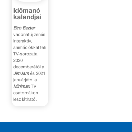
Időmanó
kalandjai
Bíró Eszter
vadonatúj zenés,
interaktív,
animációkkal teli
TV-sorozata
2020
decemberétől a
JimJam
és 2021
januárjától a
Minimax
TV
csatornákon
lesz látható.