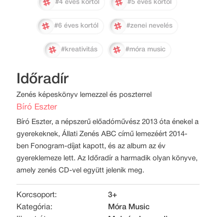
#4 éves kortól
#5 éves kortól
#6 éves kortól
#zenei nevelés
#kreativitás
#móra music
Időradír
Zenés képeskönyv lemezzel és poszterrel
Bíró Eszter
Bíró Eszter, a népszerű előadóművész 2013 óta énekel a
gyerekeknek, Állati Zenés ABC című lemezéért 2014-
ben Fonogram-díjat kapott, és az album az év
gyereklemeze lett. Az Időradír a harmadik olyan könyve,
amely zenés CD-vel együtt jelenik meg.
Korcsoport:
3+
Kategória:
Móra Music