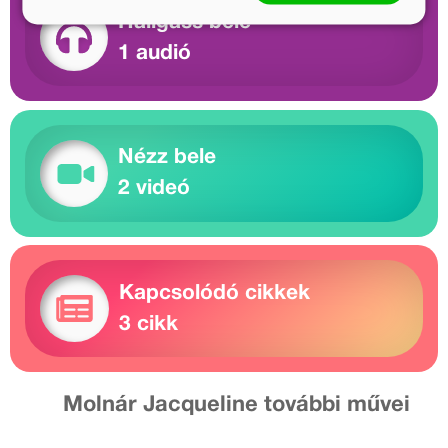
Hallgass bele
1 audió
Nézz bele
2 videó
Kapcsolódó cikkek
3 cikk
Molnár Jacqueline további művei