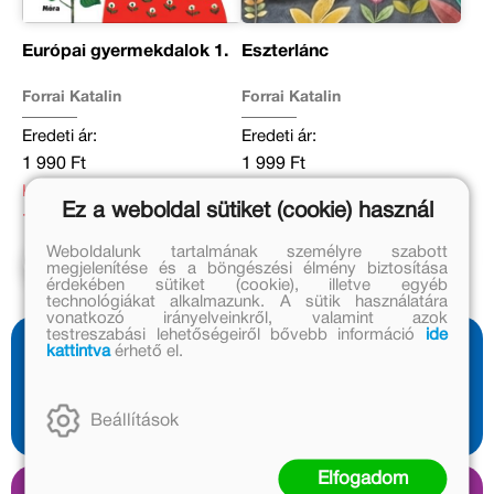
Európai gyermekdalok 1.
Eszterlánc
Forrai Katalin
Forrai Katalin
Eredeti ár:
Eredeti ár:
1 990 Ft
1 999 Ft
Kedvezményes ár:
Online ár:
Ez a weboldal sütiket (cookie) használ
1 194 Ft
1 639 Ft
Weboldalunk tartalmának személyre szabott
Kosárba
Kosárba
megjelenítése és a böngészési élmény biztosítása
érdekében sütiket (cookie), illetve egyéb
technológiákat alkalmazunk. A sütik használatára
vonatkozó irányelveinkről, valamint azok
testreszabási lehetőségeiről bővebb információ
ide
kattintva
érhető el.
Olvass bele
1 előnézet
Beállítások
Elfogadom