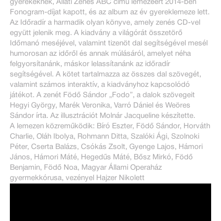
gyerekeknek, Állati Zenés ABC című lemezéért 2014-ben
Fonogram-díjat kapott, és az album az év gyereklemeze lett.
Az Időradír a harmadik olyan könyve, amely zenés CD-vel
együtt jelenik meg. A kiadvány a világórát összetörő
Időmanó meséjével, valamint tizenöt dal segítségével mesél
humorosan az időről és annak múlásáról, amelyet néha
felgyorsítanánk, máskor lelassítanánk az időradír
segítségével. A kötet tartalmazza az összes dal szövegét,
valamint számos interaktív, a kiadványhoz kapcsolódó
játékot. A zenét Födő Sándor „Fodo”, a dalok szövegeit
Hegyi György, Marék Veronika, Varró Dániel és Weöres
Sándor írta. Az illusztrációt Molnár Jacqueline készítette.
A lemezen közreműködik: Bíró Eszter, Födő Sándor, Horváth
Charlie, Oláh Ibolya, Rohmann Ditta, Szalóki Ági, Szolnoki
Péter, Cserta Balázs, Csókás Zsolt, Gyenge Lajos, Hámori
János, Hámori Máté, Hegedűs Máté, Bősz Mirkó, Födő
Benjamin, Födő Noa, Magyar Állami Operaház
gyermekkórusa, vezényel Hajzer Nikolett