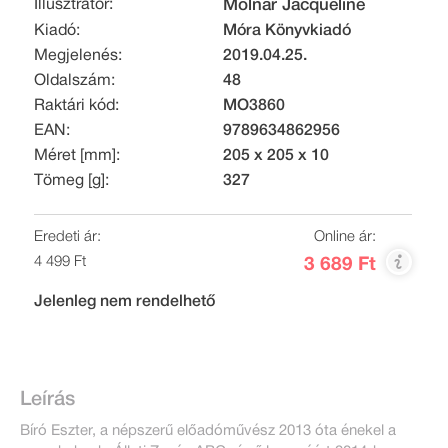
Illusztrátor:
Molnár Jacqueline
Kiadó:
Móra Könyvkiadó
Megjelenés:
2019.04.25.
Oldalszám:
48
Raktári kód:
MO3860
EAN:
9789634862956
Méret [mm]:
205 x 205 x 10
Tömeg [g]:
327
Eredeti ár:
Online ár:
4 499 Ft
3 689 Ft
Jelenleg nem rendelhető
Leírás
Bíró Eszter, a népszerű előadóművész 2013 óta énekel a