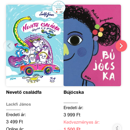
Nevető családfa
Bújócska
Lackfi János
Eredeti ár:
Eredeti ár:
3 999 Ft
3 499 Ft
Kedvezményes ár:
Online ár:
1 500 Ft