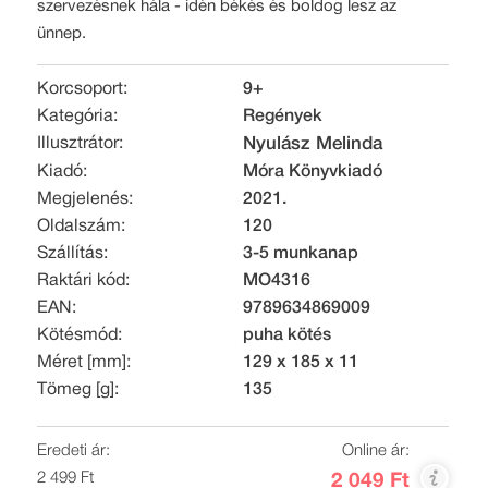
szervezésnek hála - idén békés és boldog lesz az
ünnep.
Korcsoport:
9+
Kategória:
Regények
Illusztrátor:
Nyulász Melinda
Kiadó:
Móra Könyvkiadó
Megjelenés:
2021.
Oldalszám:
120
Szállítás:
3-5 munkanap
Raktári kód:
MO4316
EAN:
9789634869009
Kötésmód:
puha kötés
Méret [mm]:
129 x 185 x 11
Tömeg [g]:
135
Eredeti ár:
Online ár:
2 499 Ft
2 049 Ft