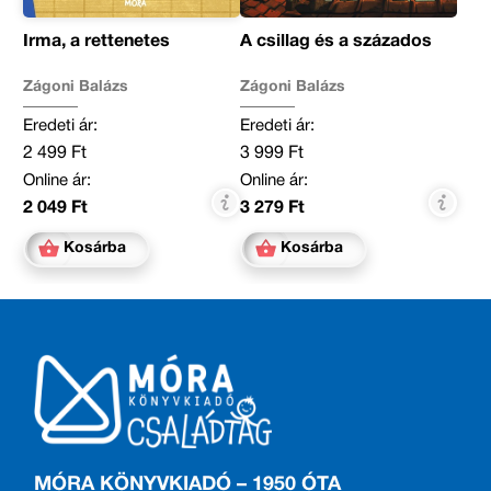
Irma, a rettenetes
A csillag és a százados
Zágoni Balázs
Zágoni Balázs
Eredeti ár:
Eredeti ár:
2 499 Ft
3 999 Ft
Online ár:
Online ár:
2 049 Ft
3 279 Ft
Kosárba
Kosárba
MÓRA KÖNYVKIADÓ – 1950 ÓTA