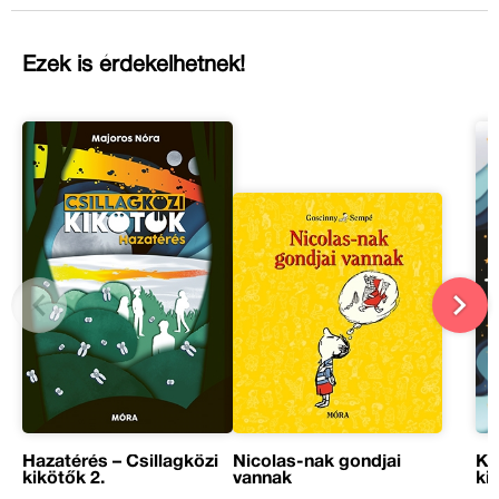
Ezek is érdekelhetnek!
Kü
Hazatérés – Csillagközi
Nicolas-nak gondjai
ki
kikötők 2.
vannak