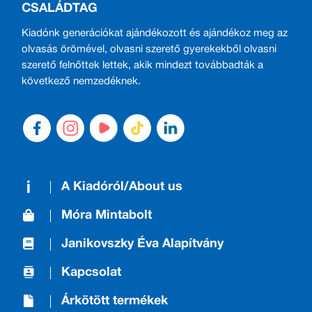
CSALÁDTAG
Kiadónk generációkat ajándékozott és ajándékoz meg az
olvasás örömével, olvasni szerető gyerekekből olvasni
szerető felnőttek lettek, akik mindezt továbbadták a
következő nemzedéknek.
A Kiadóról/About us
Móra Mintabolt
Janikovszky Éva Alapítvány
Kapcsolat
Árkötött termékek