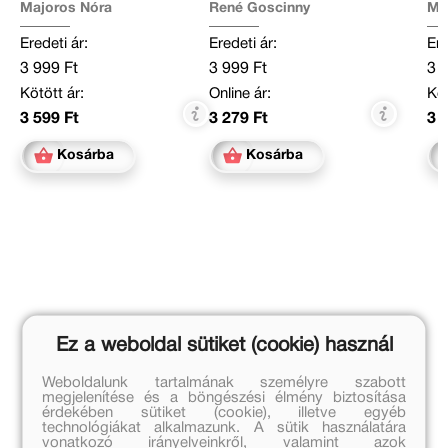
Ma
Majoros Nóra
René Goscinny
Ere
Eredeti ár:
Eredeti ár:
3 
3 999 Ft
3 999 Ft
Köt
Kötött ár:
Online ár:
3 
3 599 Ft
3 279 Ft
Kosárba
Kosárba
Ez a weboldal sütiket (cookie) használ
Weboldalunk tartalmának személyre szabott
megjelenítése és a böngészési élmény biztosítása
érdekében sütiket (cookie), illetve egyéb
technológiákat alkalmazunk. A sütik használatára
vonatkozó irányelveinkről, valamint azok