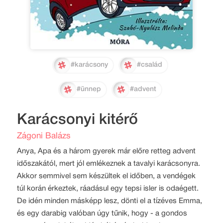
#karácsony
#család
#ünnep
#advent
Karácsonyi kitérő
Zágoni Balázs
Anya, Apa és a három gyerek már előre retteg advent
időszakától, mert jól emlékeznek a tavalyi karácsonyra.
Akkor semmivel sem készültek el időben, a vendégek
túl korán érkeztek, ráadásul egy tepsi isler is odaégett.
De idén minden másképp lesz, dönti el a tízéves Emma,
és egy darabig valóban úgy tűnik, hogy - a gondos