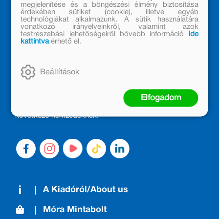
megjelenítése és a böngészési élmény biztosítása
érdekében sütiket (cookie), illetve egyéb
technológiákat alkalmazunk. A sütik használatára
vonatkozó irányelveinkről, valamint azok
testreszabási lehetőségeiről bővebb információ
ide
kattintva
érhető el.
MÓRA KÖNYVKIADÓ – 1950 ÓTA
CSALÁDTAG
Beállítások
Kiadónk generációkat ajándékozott és ajándékoz meg az
olvasás örömével, olvasni szerető gyerekekből olvasni
Elfogadom
szerető felnőttek lettek, akik mindezt továbbadták a
következő nemzedéknek.
A Kiadóról/About us
Móra Mintabolt