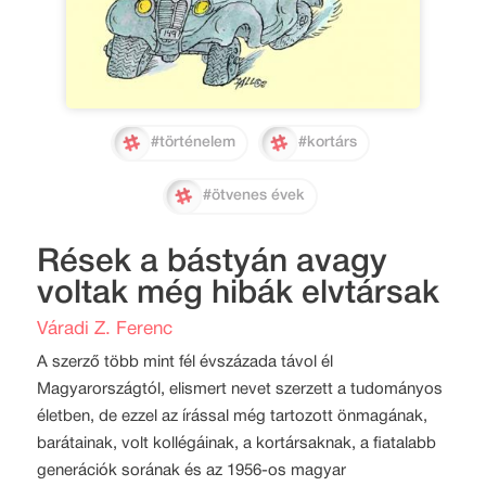
#történelem
#kortárs
#ötvenes évek
Rések a bástyán avagy
voltak még hibák elvtársak
Váradi Z. Ferenc
A szerző több mint fél évszázada távol él
Magyarországtól, elismert nevet szerzett a tudományos
életben, de ezzel az írással még tartozott önmagának,
barátainak, volt kollégáinak, a kortársaknak, a fiatalabb
generációk sorának és az 1956-os magyar