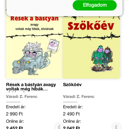
Elfogadom
Rések a bástyán avagy
Szökőév
voltak még hibák
elvtársak
Váradi Z. Ferenc
Váradi Z. Ferenc
Eredeti ár:
Eredeti ár:
2 990 Ft
2 490 Ft
Online ár:
Online ár:
2 452 Ft
2 042 Ft