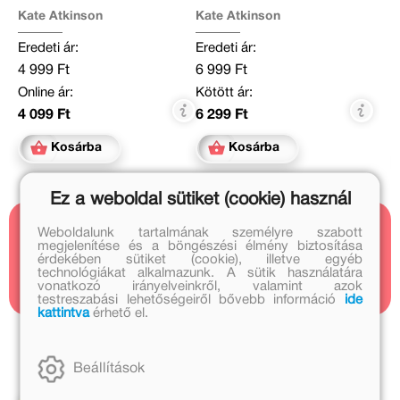
Kate Atkinson
Kate Atkinson
Eredeti ár:
Eredeti ár:
4 999 Ft
6 999 Ft
Online ár:
Kötött ár:
4 099 Ft
6 299 Ft
Kosárba
Kosárba
Ez a weboldal sütiket (cookie) használ
Weboldalunk tartalmának személyre szabott
Kapcsolódó cikkek
megjelenítése és a böngészési élmény biztosítása
érdekében sütiket (cookie), illetve egyéb
1 cikk
technológiákat alkalmazunk. A sütik használatára
vonatkozó irányelveinkről, valamint azok
testreszabási lehetőségeiről bővebb információ
ide
kattintva
érhető el.
Kapcsolódó kiadványok
Beállítások