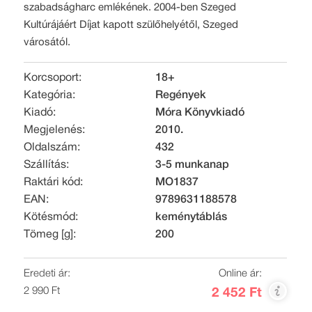
szabadságharc emlékének. 2004-ben Szeged
Kultúrájáért Díjat kapott szülőhelyétől, Szeged
városától.
Korcsoport:
18+
Kategória:
Regények
Kiadó:
Móra Könyvkiadó
Megjelenés:
2010.
Oldalszám:
432
Szállítás:
3-5 munkanap
Raktári kód:
MO1837
EAN:
9789631188578
Kötésmód:
keménytáblás
Tömeg [g]:
200
Eredeti ár:
Online ár:
2 990 Ft
2 452 Ft