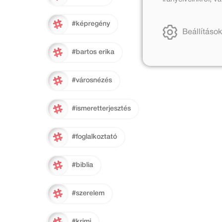
#képregény
Beállítások
#bartos erika
#városnézés
#ismeretterjesztés
#foglalkoztató
#biblia
#szerelem
#krimi