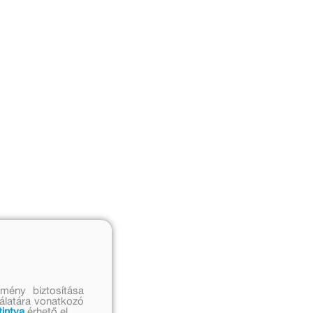
mény biztosítása
nálatára vonatkozó
tintva
érhető el.