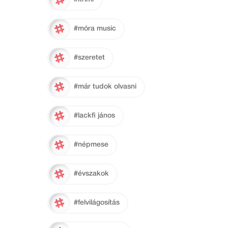
#móra music
#szeretet
#már tudok olvasni
#lackfi jános
#népmese
#évszakok
#felvilágosítás