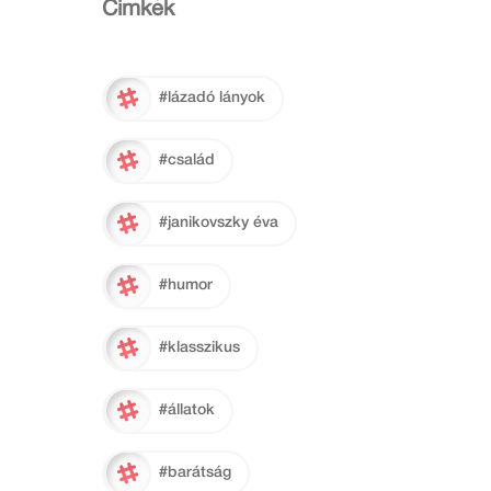
Cimkék
#lázadó lányok
#család
#janikovszky éva
#humor
#klasszikus
#állatok
#barátság