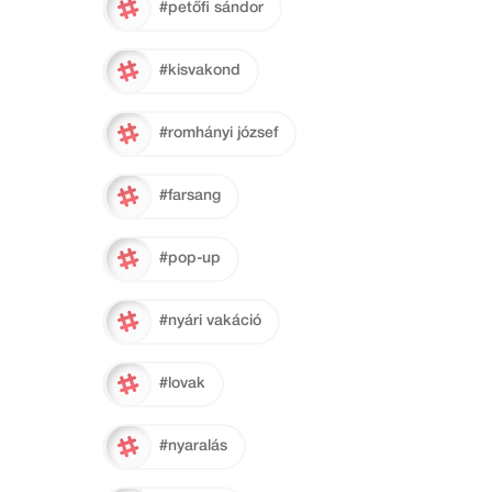
#petőfi sándor
#kisvakond
#romhányi józsef
#farsang
#pop-up
#nyári vakáció
#lovak
#nyaralás