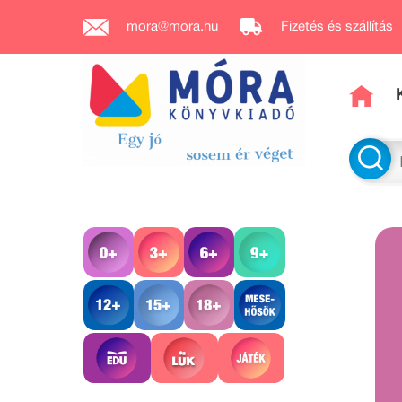
mora@mora.hu
Fizetés és szállítás