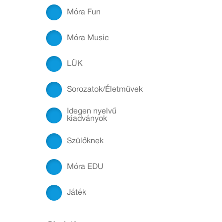
Móra Fun
Móra Music
LÜK
Sorozatok/Életművek
Idegen nyelvű
kiadványok
Szülőknek
Móra EDU
Játék