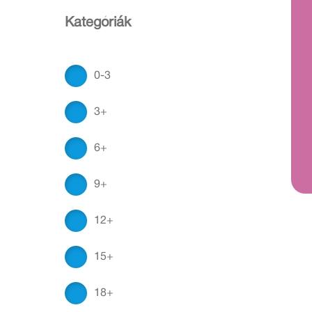
Kategóriák
0-3
3+
6+
9+
12+
15+
18+