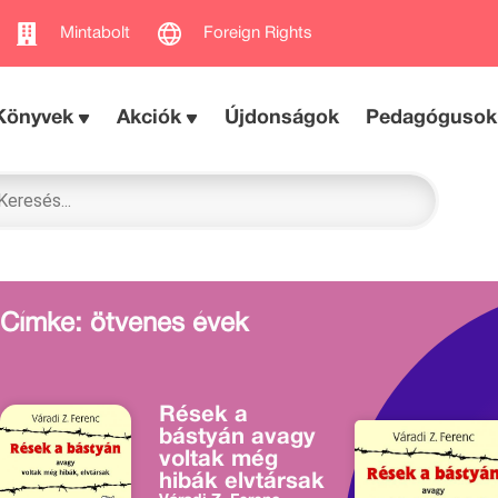
Mintabolt
Foreign Rights
Könyvek
Akciók
Újdonságok
Pedagógusok
Címke: ötvenes évek
Rések a
bástyán avagy
voltak még
hibák elvtársak