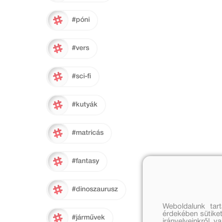
#póni
#vers
#sci-fi
#kutyák
#matricás
#fantasy
#dinoszaurusz
Weboldalunk tar
érdekében sütiket
#járművek
irányelveinkről, 