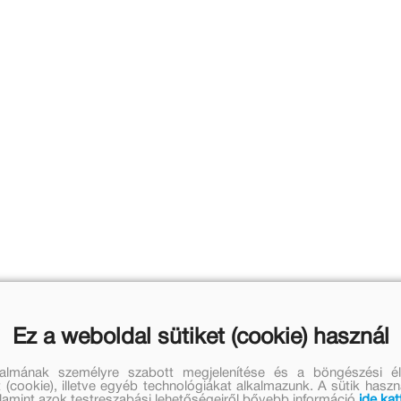
Ez a weboldal sütiket (cookie) használ
talmának személyre szabott megjelenítése és a böngészési él
 (cookie), illetve egyéb technológiákat alkalmazunk. A sütik hasz
valamint azok testreszabási lehetőségeiről bővebb információ
ide kat