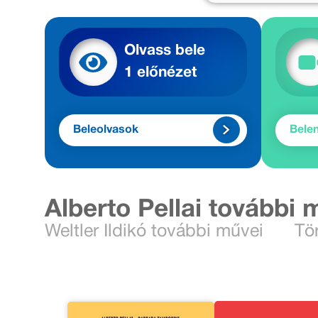
Olvass bele
1 előnézet
Beleolvasok
Bele
Alberto Pellai további 
Weltler Ildikó további művei
Tö