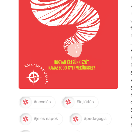
#nevelés
#fejlődés
#jeles napok
#pedagógia