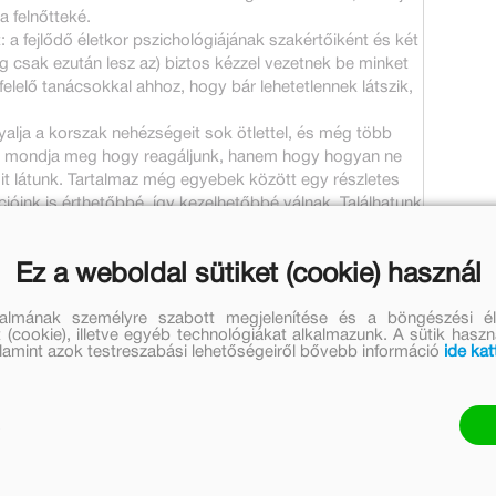
 felnőtteké.
: a fejlődő életkor pszichológiájának szakértőiként és két
g csak ezután lesz az) biztos kézzel vezetnek be minket
elelő tanácsokkal ahhoz, hogy bár lehetetlennek látszik,
alja a korszak nehézségeit sok ötlettel, és még több
azt mondja meg hogy reagáljunk, hanem hogy hogyan ne
mit látunk. Tartalmaz még egyebek között egy részletes
ióink is érthetőbbé, így kezelhetőbbé válnak. Találhatunk
zott időszakban a serdülőknek egyedül vagy családdal
Ez a weboldal sütiket (cookie) használ
bbi oldalakon:
talmának személyre szabott megjelenítése és a böngészési él
 (cookie), illetve egyéb technológiákat alkalmazunk. A sütik hasz
valamint azok testreszabási lehetőségeiről bővebb információ
ide kat
Magyar Kultúráért Alapítvány.