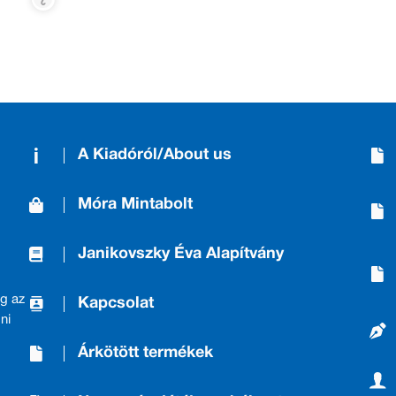
A Kiadóról/About us
Móra Mintabolt
Janikovszky Éva Alapítvány
g az
Kapcsolat
ni
Árkötött termékek