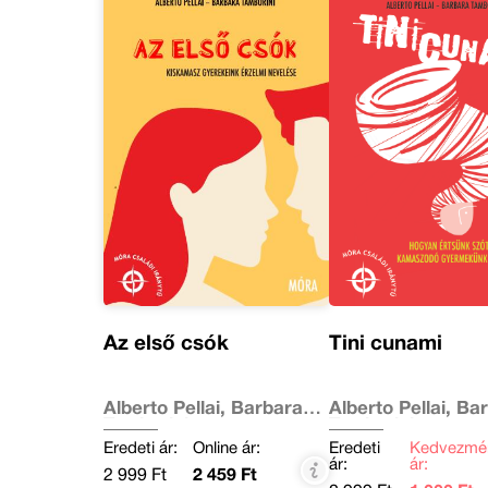
Az első csók
Tini cunami
Alberto Pellai, Barbara
Alberto Pellai, Ba
Tamborini
Tamborini
Eredeti ár:
Online ár:
Eredeti
Kedvezmé
ár:
ár:
2 999 Ft
2 459 Ft