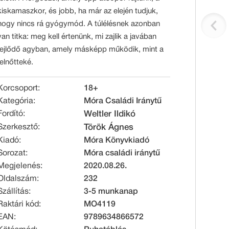
kiskamaszkor, és jobb, ha már az elején tudjuk,
hogy nincs rá gyógymód. A túlélésnek azonban
van titka: meg kell értenünk, mi zajlik a javában
fejlődő agyban, amely másképp működik, mint a
felnőtteké.
Korcsoport:
18+
Kategória:
Móra Családi Iránytű
Fordító:
Weltler Ildikó
Szerkesztő:
Török Ágnes
Kiadó:
Móra Könyvkiadó
Sorozat:
Móra családi iránytű
Megjelenés:
2020.08.26.
Oldalszám:
232
Szállítás:
3-5 munkanap
Raktári kód:
MO4119
EAN:
9789634866572