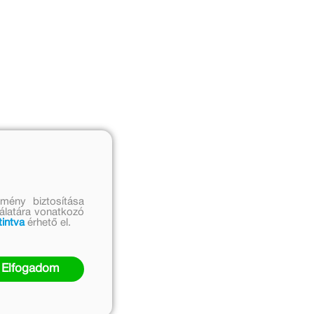
mény biztosítása
nálatára vonatkozó
tintva
érhető el.
Elfogadom