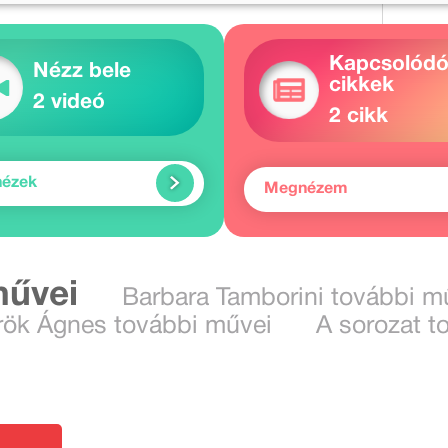
Kapcsolód
Nézz bele
cikkek
2 videó
2 cikk
nézek
Megnézem
művei
Barbara Tamborini további m
rök Ágnes további művei
A sorozat t