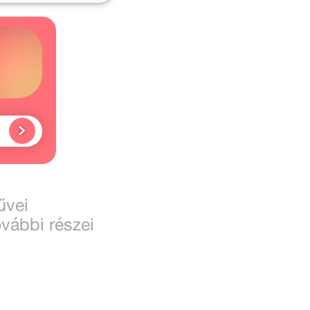
ó
űvei
ovábbi részei