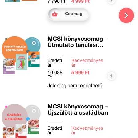
7 798 Ft
4 999 Ft
Csomag
MCSI könyvcsomag –
Útmutató tanulási
nehézségekhez
Eredeti
Kedvezményes
ár:
ár:
10 088
5 999 Ft
Ft
Jelenleg nem rendelhető
MCSI könyvcsomag –
Újszülött a családban
Eredeti
Kedvezményes
ár:
ár: