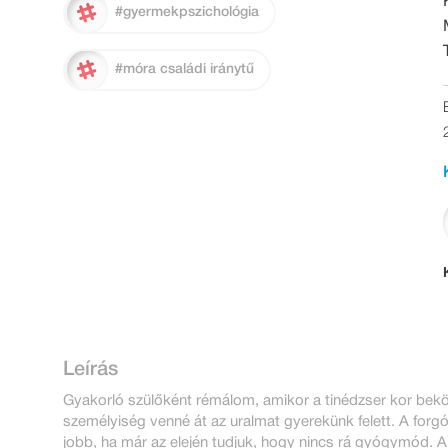
#gyermekpszichológia
#móra családi iránytű
Leírás
Gyakorló szülőként rémálom, amikor a tinédzser kor bek
személyiség venné át az uralmat gyerekünk felett. A forg
jobb, ha már az elején tudjuk, hogy nincs rá gyógymód. A t