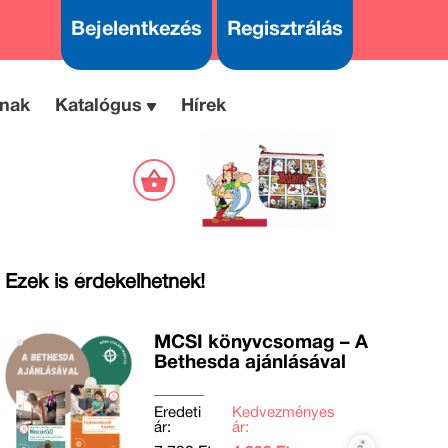
Bejelentkezés
Regisztrálás
nak
Katalógus
Hírek
Ezek is érdekelhetnek!
MCSI könyvcsomag – A
Bethesda ajánlásával
Eredeti
Kedvezményes
ár:
ár: