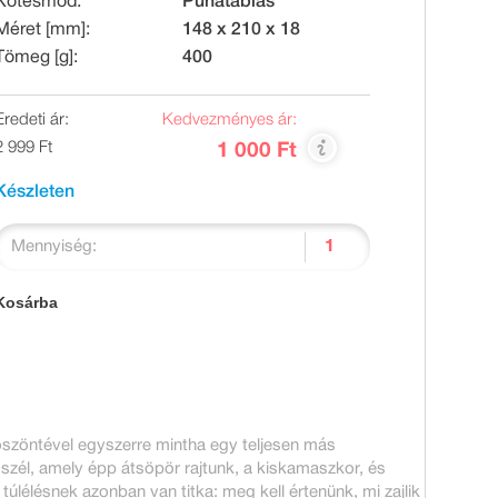
Kötésmód:
Puhatáblás
Méret [mm]:
148 x 210 x 18
Tömeg [g]:
400
Eredeti ár:
Kedvezményes ár:
2 999 Ft
1 000 Ft
Készleten
Mennyiség:
Kosárba
öszöntével egyszerre mintha egy teljesen más
ószél, amely épp átsöpör rajtunk, a kiskamaszkor, és
úlélésnek azonban van titka: meg kell értenünk, mi zajlik