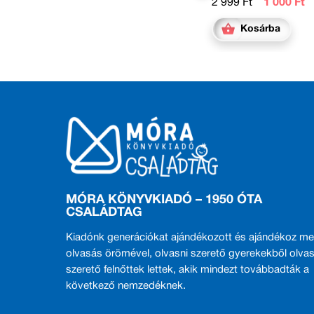
2 999 Ft
1 000 Ft
Kosárba
MÓRA KÖNYVKIADÓ – 1950 ÓTA
CSALÁDTAG
Kiadónk generációkat ajándékozott és ajándékoz me
olvasás örömével, olvasni szerető gyerekekből olvas
szerető felnőttek lettek, akik mindezt továbbadták a
következő nemzedéknek.