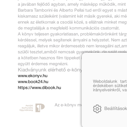
a javában fejlődő agyban, amely másképp működik, mint a
Barbara Tamborini és Alberto Pellai tud erről egyet s mást
kiskamasz szüleiként (valamint két másik gyereké, aki mé
ennek az életkornak a csodái közé, s ellátnak minket megf
de megtaláljuk a megfelelő kommunikációs csatornát.
A könyv teljesen gyakorlatiasan, problémakörönként tárgy
kérdéssel, melyek segítenek árnyalni a helyzetet. Nem 
reagáljuk, illetve mikor érdemesebb nem lereagálni azt,a
szülői tesztet,amiből nemcsak gyermekünk, de saját reakc
a kötetben hasznos film tippeket is, melyeket meghatáro
együtt érdemes megnézni.
Kiadványunk elérhető e-könyv formában is az alá
www.ekonyv.hu
Weboldalunk tar
www.book24.hu
érdekében sütiket
https://www.dibook.hu
irányelveinkről, 
Az e-könyv megjelenését támogatta a 
Beállítások