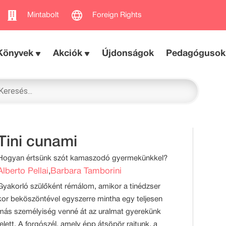
Mintabolt
Foreign Rights
Könyvek
Akciók
Újdonságok
Pedagógusok
Tini cunami
Hogyan értsünk szót kamaszodó gyermekünkkel?
Alberto Pellai
Barbara Tamborini
,
Gyakorló szülőként rémálom, amikor a tinédzser
kor beköszöntével egyszerre mintha egy teljesen
más személyiség venné át az uralmat gyerekünk
felett. A forgószél, amely épp átsöpör rajtunk, a