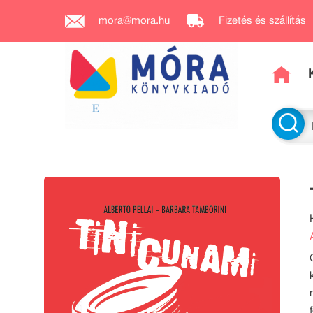
mora@mora.hu
Fizetés és szállítás