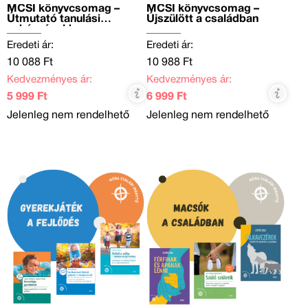
MCSI könyvcsomag –
MCSI könyvcsomag –
Útmutató tanulási
Újszülött a családban
nehézségekhez
Eredeti ár:
Eredeti ár:
10 088 Ft
10 988 Ft
Kedvezményes ár:
Kedvezményes ár:
5 999 Ft
6 999 Ft
Jelenleg nem rendelhető
Jelenleg nem rendelhető