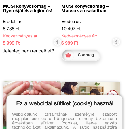
MCSI könyvcsomag –
MCSI könyvcsomag –
Gyerekjáték a fejlődés!
Macsók a családban
Eredeti ár:
Eredeti ár:
8 788 Ft
10 497 Ft
Kedvezményes ár:
Kedvezményes ár:
5 999 Ft
6 999 Ft
Jelenleg nem rendelhető
Csomag
Ez a weboldal sütiket (cookie) használ
Weboldalunk tartalmának személyre szabott
megjelenítése és a böngészési élmény biztosítása
érdekében sütiket (cookie), illetve egyéb
technológiákat alkalmazunk. A sütik használatára