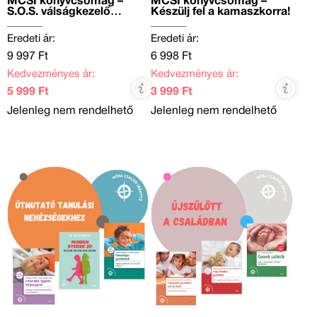
MCSI könyvcsomag –
MCSI könyvcsomag –
S.O.S. válságkezelő
Készülj fel a kamaszkorra!
csomag
Eredeti ár:
Eredeti ár:
9 997 Ft
6 998 Ft
Kedvezményes ár:
Kedvezményes ár:
5 999 Ft
3 999 Ft
Jelenleg nem rendelhető
Jelenleg nem rendelhető