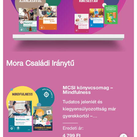
Móra Családi Iránytű
MCSI könyvcsomag –
Mindfulness
Tudatos jelenlét és
kiegyensúlyozottság már
gyerekkortól –
fejlesztőcsomag Ez a két
Eredeti ár:
könyv abban segít, hogy a
4 799 Ft