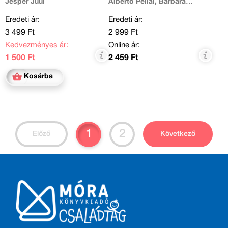
Jesper Juul
Alberto Pellai, Barbara
Tamborini
Eredeti ár:
Eredeti ár:
3 499 Ft
2 999 Ft
Kedvezményes ár:
Online ár:
1 500 Ft
2 459 Ft
Kosárba
1
2
Előző
Következő