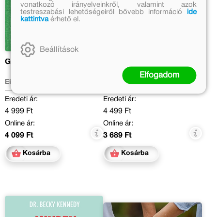
vonatkozó irányelveinkről, valamint azok
testreszabási lehetőségeiről bővebb információ
ide
kattintva
érhető el.
Beállítások
Gyerek születik
Fájdalomkezelő kisokos
Elfogadom
Eigner Bernadett
Dr. Major János, Varga Zsófia
Katalin
Eredeti ár:
Eredeti ár:
4 999 Ft
4 499 Ft
Online ár:
Online ár:
4 099 Ft
3 689 Ft
Kosárba
Kosárba