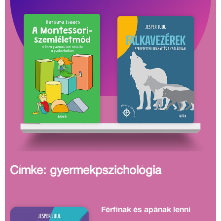
Címke: gyermekpszichológia
Férfinak és apának lenni