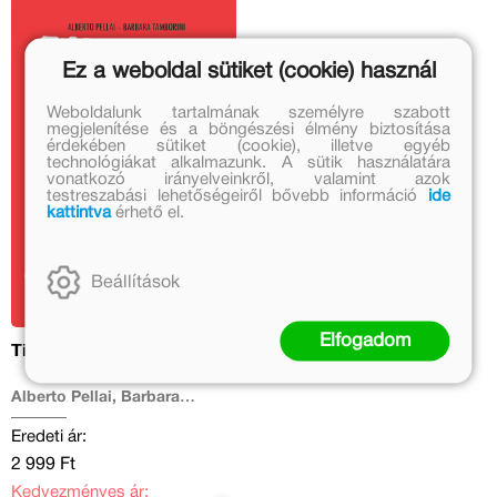
Ez a weboldal sütiket (cookie) használ
Weboldalunk tartalmának személyre szabott
megjelenítése és a böngészési élmény biztosítása
érdekében sütiket (cookie), illetve egyéb
technológiákat alkalmazunk. A sütik használatára
vonatkozó irányelveinkről, valamint azok
testreszabási lehetőségeiről bővebb információ
ide
kattintva
érhető el.
Beállítások
Elfogadom
Tini cunami
Alberto Pellai, Barbara
Tamborini
Eredeti ár:
2 999 Ft
Kedvezményes ár: