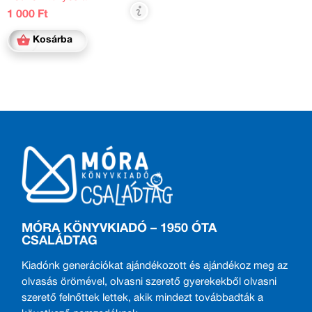
1 000 Ft
Kosárba
MÓRA KÖNYVKIADÓ – 1950 ÓTA
CSALÁDTAG
Kiadónk generációkat ajándékozott és ajándékoz meg az
olvasás örömével, olvasni szerető gyerekekből olvasni
szerető felnőttek lettek, akik mindezt továbbadták a