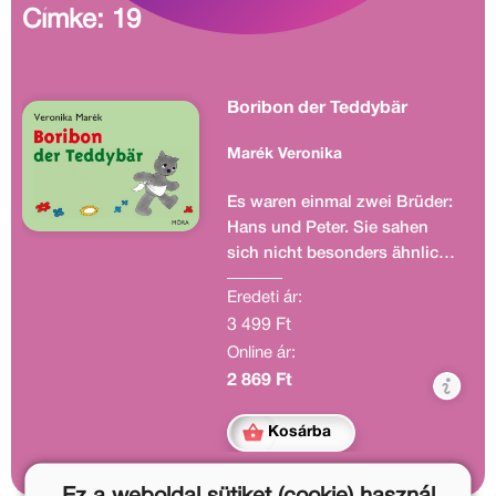
Címke: 19
Boribon der Teddybär
Marék Veronika
Es waren einmal zwei Brüder:
Hans und Peter. Sie sahen
sich nicht besonders ähnlich.
Aber in einem glichen sie
Eredeti ár:
einander...
3 499 Ft
Online ár:
2 869 Ft
Kosárba