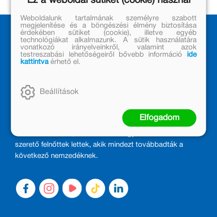
Ez a weboldal sütiket (cookie) használ
Weboldalunk tartalmának személyre szabott
megjelenítése és a böngészési élmény biztosítása
érdekében sütiket (cookie), illetve egyéb
technológiákat alkalmazunk. A sütik használatára
vonatkozó irányelveinkről, valamint azok
testreszabási lehetőségeiről bővebb információ
ide
kattintva
érhető el.
Beállítások
MÓRA KÖNYVKIADÓ – 1950 ÓTA
CSALÁDTAG
Elfogadom
Kiadónk generációkat ajándékozott és ajándékoz meg az
olvasás örömével, olvasni szerető gyerekekből olvasni
szerető felnőttek lettek, akik mindezt továbbadták a
következő nemzedéknek.