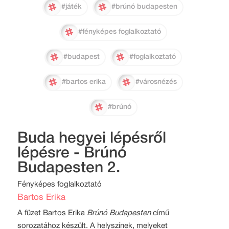
#játék
#brúnó budapesten
#fényképes foglalkoztató
#budapest
#foglalkoztató
#bartos erika
#városnézés
#brúnó
Buda hegyei lépésről
lépésre - Brúnó
Budapesten 2.
Fényképes foglalkoztató
Bartos Erika
A füzet Bartos Erika
Brúnó Budapesten
című
sorozatához készült. A helyszínek, melyeket