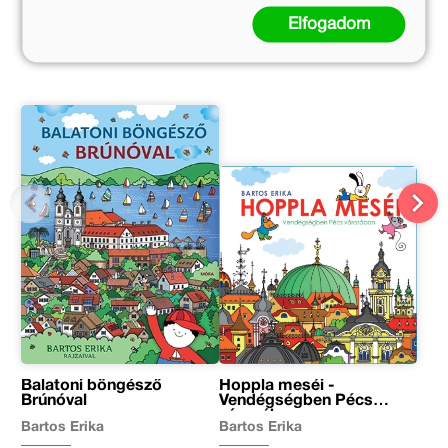
Kapcsolódó kiadványok
Elfogadom
A sorozat további részei
Balatoni böngésző
Hoppla meséi -
Brúnóval
Vendégségben Pécs
városában
Bartos Erika
Bartos Erika