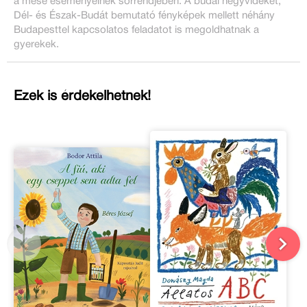
a mese eseményeinek sorrendjében. A budai hegyvidéket,
Dél- és Észak-Budát bemutató fényképek mellett néhány
Budapesttel kapcsolatos feladatot is megoldhatnak a
gyerekek.
Ezek is érdekelhetnek!