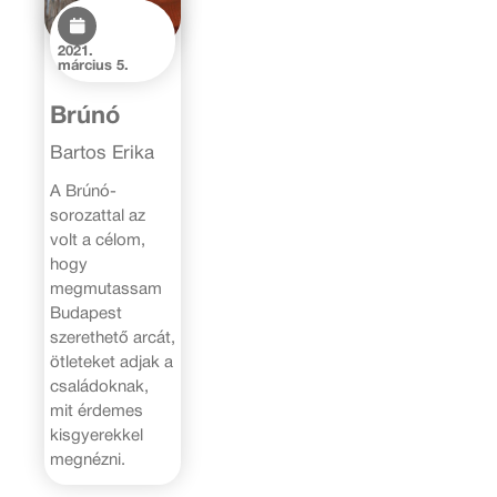
2021.
március 5.
Brúnó
Bartos Erika
A Brúnó-
sorozattal az
volt a célom,
hogy
megmutassam
Budapest
szerethető arcát,
ötleteket adjak a
családoknak,
mit érdemes
kisgyerekkel
megnézni.