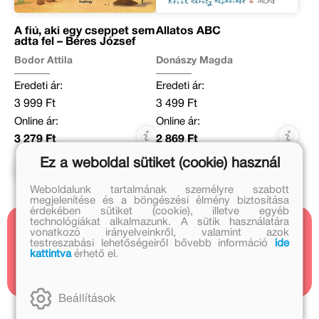
A fiú, aki egy cseppet sem
Állatos ABC
adta fel – Béres József
Bodor Attila
Donászy Magda
Eredeti ár:
Eredeti ár:
3 999 Ft
3 499 Ft
Online ár:
Online ár:
3 279 Ft
2 869 Ft
Ez a weboldal sütiket (cookie) használ
Kosárba
Kosárba
Weboldalunk tartalmának személyre szabott
megjelenítése és a böngészési élmény biztosítása
érdekében sütiket (cookie), illetve egyéb
technológiákat alkalmazunk. A sütik használatára
vonatkozó irányelveinkről, valamint azok
Kapcsolódó cikkek
testreszabási lehetőségeiről bővebb információ
ide
kattintva
érhető el.
12 cikk
Beállítások