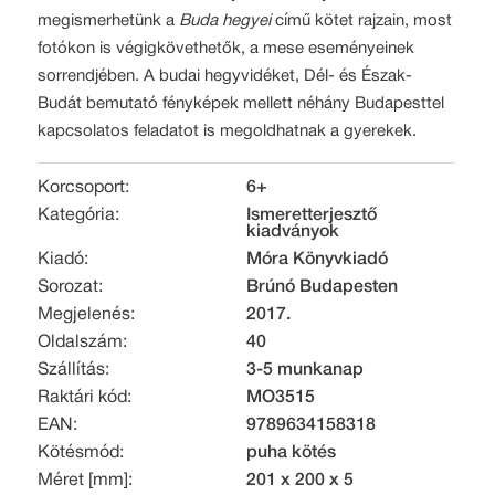
megismerhetünk a
Buda hegyei
című kötet rajzain, most
fotókon is végigkövethetők, a mese eseményeinek
sorrendjében. A budai hegyvidéket, Dél- és Észak-
Budát bemutató fényképek mellett néhány Budapesttel
kapcsolatos feladatot is megoldhatnak a gyerekek.
Korcsoport:
6+
Kategória:
Ismeretterjesztő
kiadványok
Kiadó:
Móra Könyvkiadó
Sorozat:
Brúnó Budapesten
Megjelenés:
2017.
Oldalszám:
40
Szállítás:
3-5 munkanap
Raktári kód:
MO3515
EAN:
9789634158318
Kötésmód:
puha kötés
Méret [mm]:
201 x 200 x 5