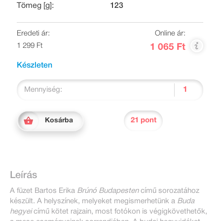
Tömeg [g]:
123
Eredeti ár:
Online ár:
1 299 Ft
1 065 Ft
Készleten
Mennyiség:
21 pont
Kosárba
Leírás
A füzet Bartos Erika
Brúnó Budapesten
című sorozatához
készült. A helyszínek, melyeket megismerhetünk a
Buda
hegyei
című kötet rajzain, most fotókon is végigkövethetők,