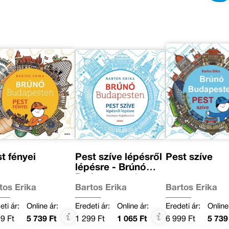
t fényei
Pest szíve lépésről
Pest szíve
lépésre - Brúnó
Budapesten 3.
tos Erika
Bartos Erika
Bartos Erika
eti ár:
Online ár:
Eredeti ár:
Online ár:
Eredeti ár:
Online
9 Ft
5 739 Ft
1 299 Ft
1 065 Ft
6 999 Ft
5 739