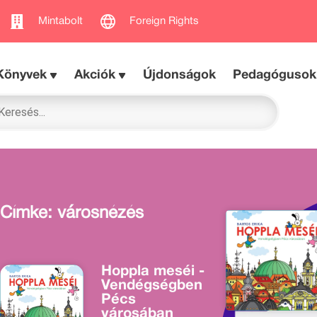
Mintabolt
Foreign Rights
Könyvek
Akciók
Újdonságok
Pedagógusok
Címke: városnézés
Hoppla meséi -
Vendégségben
Pécs
városában