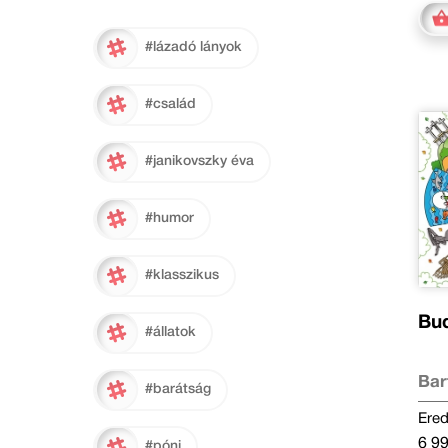
#lázadó lányok
#család
#janikovszky éva
#humor
#klasszikus
Bu
#állatok
Bar
#barátság
Ered
6 99
#póni