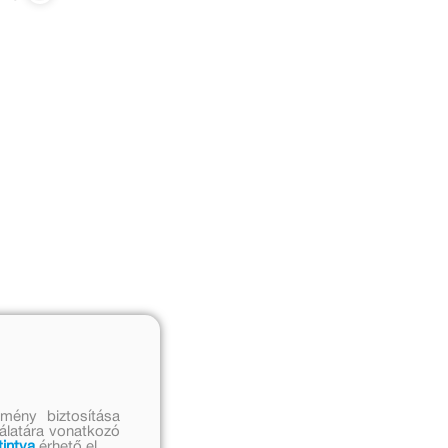
mény biztosítása
nálatára vonatkozó
tintva
érhető el.