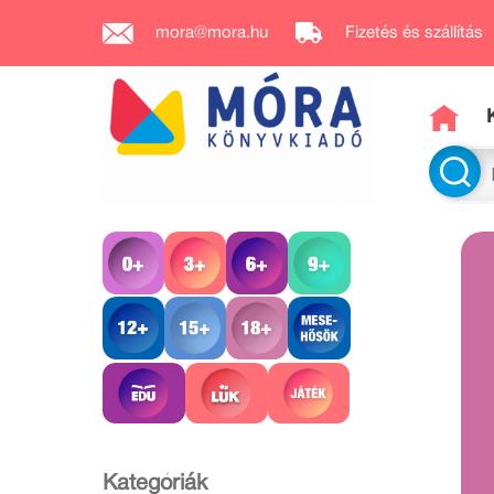
mora@mora.hu
Fizetés és szállítás
Kategóriák