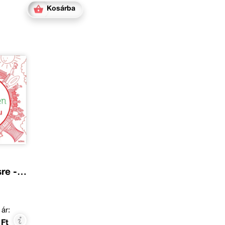
Kosárba
re -
esten
 ár:
 Ft