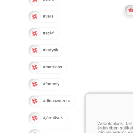
#vers
#sci-fi
#kutyák
#matricás
#fantasy
#dinoszaurusz
#járművek
Weboldalunk tar
érdekében sütiket
irányelveinkről, 