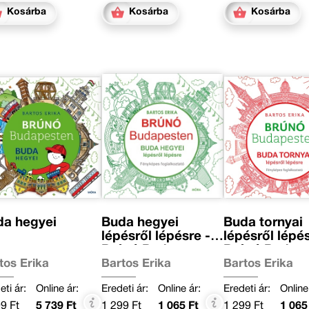
Kosárba
Kosárba
Kosárba
da hegyei
Buda hegyei
Buda tornyai
lépésről lépésre -
lépésről lépés
Brúnó Budapesten
Brúnó Budap
2.
1.
tos Erika
Bartos Erika
Bartos Erika
eti ár:
Online ár:
Eredeti ár:
Online ár:
Eredeti ár:
Online
9 Ft
5 739 Ft
1 299 Ft
1 065 Ft
1 299 Ft
1 065