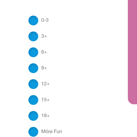
0-3
3+
6+
9+
12+
15+
18+
Móra Fun