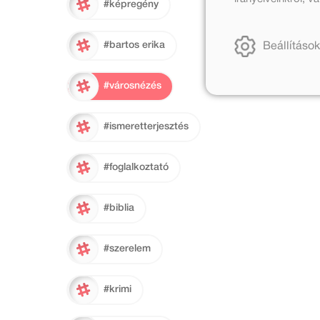
#képregény
#bartos erika
Beállítások
#városnézés
#ismeretterjesztés
#foglalkoztató
#biblia
#szerelem
#krimi