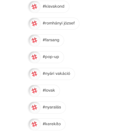
#kisvakond
#romhányi józsef
#farsang
#pop-up
#nyári vakáció
#lovak
#nyaralás
#kerekíto