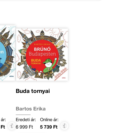
Buda tornyai
Bartos Erika
 ár:
Eredeti ár:
Online ár:
 Ft
6 999 Ft
5 739 Ft