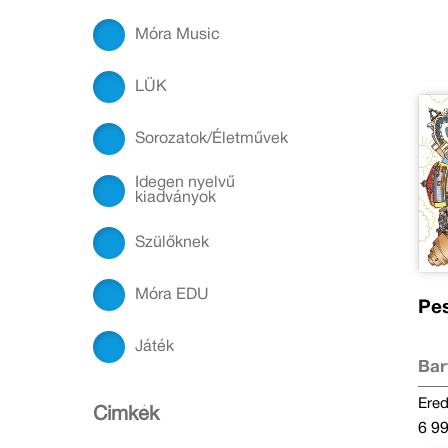
Móra Music
LÜK
Sorozatok/Életművek
Idegen nyelvű
kiadványok
Szülőknek
Móra EDU
Pes
Játék
Bar
Ered
Cimkék
6 99