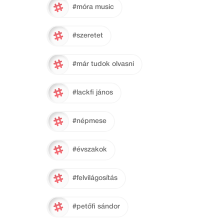
#móra music
#szeretet
#már tudok olvasni
#lackfi jános
#népmese
#évszakok
#felvilágosítás
#petőfi sándor