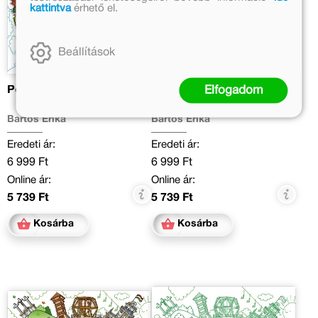
kattintva
érhető el.
Beállítások
Elfogadom
Pest szíve
Buda tornyai
Bartos Erika
Bartos Erika
Eredeti ár:
Eredeti ár:
6 999 Ft
6 999 Ft
Online ár:
Online ár:
5 739 Ft
5 739 Ft
Kosárba
Kosárba