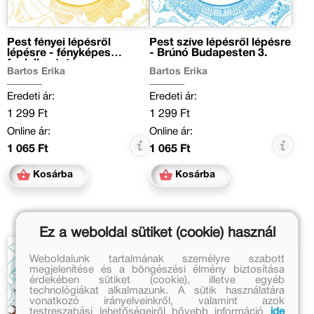
Pest fényei lépésről
Pest szíve lépésről lépésre
lépésre - fényképes
- Brúnó Budapesten 3.
foglalkoztató
Bartos Erika
Bartos Erika
Eredeti ár:
Eredeti ár:
1 299 Ft
1 299 Ft
Online ár:
Online ár:
1 065 Ft
1 065 Ft
Kosárba
Kosárba
Ez a weboldal sütiket (cookie) használ
Weboldalunk tartalmának személyre szabott
megjelenítése és a böngészési élmény biztosítása
érdekében sütiket (cookie), illetve egyéb
technológiákat alkalmazunk. A sütik használatára
vonatkozó irányelveinkről, valamint azok
testreszabási lehetőségeiről bővebb információ
ide