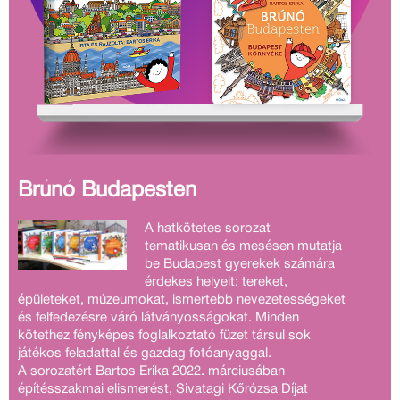
Brúnó Budapesten
A hatkötetes sorozat
tematikusan és mesésen mutatja
be Budapest gyerekek számára
érdekes helyeit: tereket,
épületeket, múzeumokat, ismertebb nevezetességeket
és felfedezésre váró látványosságokat. Minden
kötethez fényképes foglalkoztató füzet társul sok
játékos feladattal és gazdag fotóanyaggal.
A sorozatért Bartos Erika 2022. márciusában
építésszakmai elismerést, Sivatagi Kőrózsa Díjat