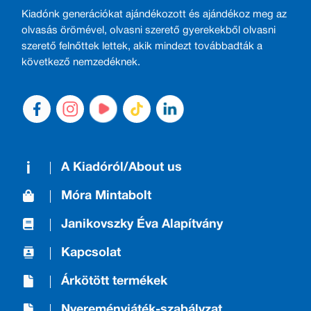
Kiadónk generációkat ajándékozott és ajándékoz meg az
olvasás örömével, olvasni szerető gyerekekből olvasni
szerető felnőttek lettek, akik mindezt továbbadták a
következő nemzedéknek.
A Kiadóról/About us
Móra Mintabolt
Janikovszky Éva Alapítvány
Kapcsolat
Árkötött termékek
Nyereményjáték-szabályzat