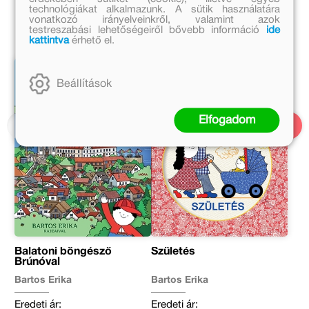
technológiákat alkalmazunk. A sütik használatára
A sorozat további részei
vonatkozó irányelveinkről, valamint azok
testreszabási lehetőségeiről bővebb információ
ide
kattintva
érhető el.
Beállítások
Elfogadom
Balatoni böngésző
Születés
Brúnóval
Bartos Erika
Bartos Erika
Eredeti ár:
Eredeti ár: