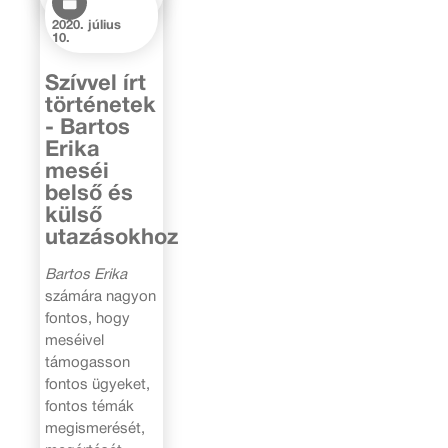
2020. július
10.
Szívvel írt
történetek
- Bartos
Erika
meséi
belső és
külső
utazásokhoz
Bartos Erika
számára nagyon
fontos, hogy
meséivel
támogasson
fontos ügyeket,
fontos témák
megismerését,