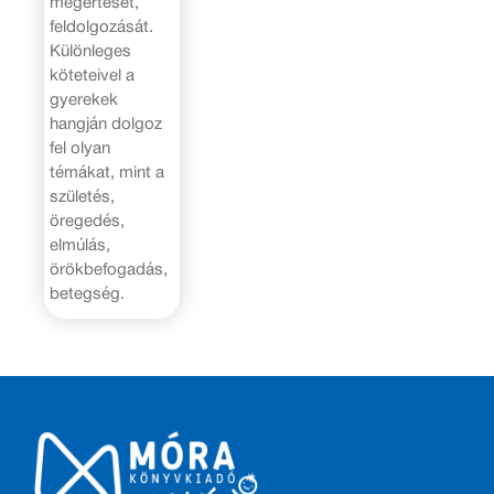
megértését,
feldolgozását.
Különleges
köteteivel a
gyerekek
hangján dolgoz
fel olyan
témákat, mint a
születés,
öregedés,
elmúlás,
örökbefogadás,
betegség.