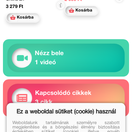
3 279 Ft
Kosárba
Kosárba
Nézz bele
1 videó
Kapcsolódó cikkek
3 cikk
Ez a weboldal sütiket (cookie) használ
Weboldalunk tartalmának személyre szabott
Kapcsolódó kiadványok
megjelenítése és a böngészési élmény biztosítása
érdekében sütiket (cookie), illetve egyéb