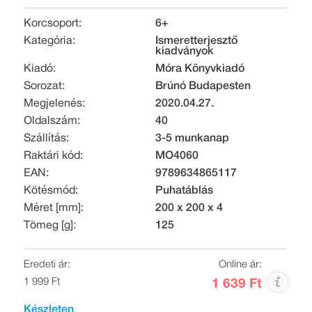
Korcsoport:
6+
Kategória:
Ismeretterjesztő
kiadványok
Kiadó:
Móra Könyvkiadó
Sorozat:
Brúnó Budapesten
Megjelenés:
2020.04.27.
Oldalszám:
40
Szállítás:
3-5 munkanap
Raktári kód:
MO4060
EAN:
9789634865117
Kötésmód:
Puhatáblás
Méret [mm]:
200 x 200 x 4
Tömeg [g]:
125
Eredeti ár:
Online ár:
1 999 Ft
1 639 Ft
Készleten