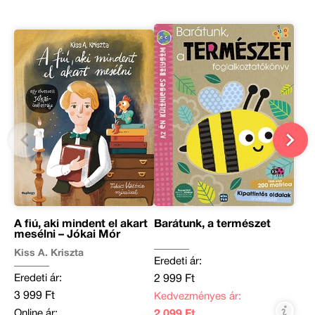
A fiú, aki mindent el akart
Barátunk, a természet
mesélni – Jókai Mór
Kiss A. Kriszta
Eredeti ár:
Eredeti ár:
2 999 Ft
3 999 Ft
Kedvezményes ár:
Online ár:
2 099 Ft