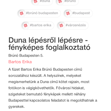
#duna
#brúnó
#brúnó budapesten
#budapest
#bartos erika
#városnézés
Duna lépésről lépésre -
fényképes foglalkoztató
Brúnó Budapesten 5.
Bartos Erika
A füzet Bartos Erika Brúnó Budapesten című
sorozatához készült. A helyszínek, melyeket
megismerhetünk a Duna című kötet rajzain, most
fotókon is végigkövethetők. Fővárosi hidakat,
szigeteket bemutató fényképek mellett néhány
Budapesttel kapcsolatos feladatot is megoldhatnak a
gyerekek.