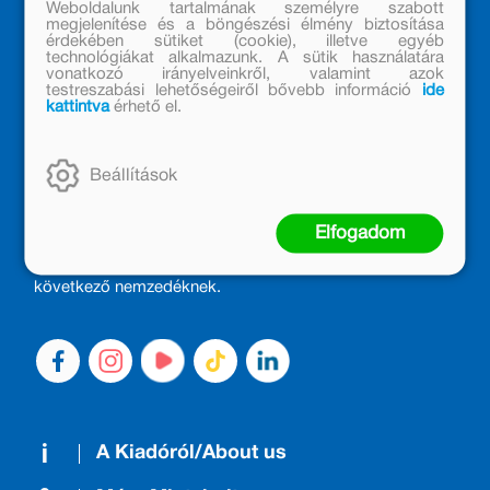
Weboldalunk tartalmának személyre szabott
megjelenítése és a böngészési élmény biztosítása
érdekében sütiket (cookie), illetve egyéb
technológiákat alkalmazunk. A sütik használatára
vonatkozó irányelveinkről, valamint azok
testreszabási lehetőségeiről bővebb információ
ide
kattintva
érhető el.
MÓRA KÖNYVKIADÓ – 1950 ÓTA
CSALÁDTAG
Beállítások
Kiadónk generációkat ajándékozott és ajándékoz meg az
Elfogadom
olvasás örömével, olvasni szerető gyerekekből olvasni
szerető felnőttek lettek, akik mindezt továbbadták a
következő nemzedéknek.
A Kiadóról/About us