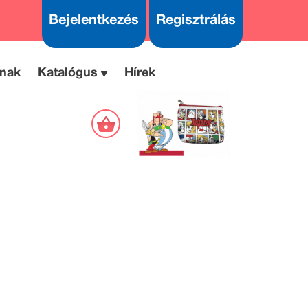
Bejelentkezés
Regisztrálás
nak
Katalógus
Hírek
Operamesék
Mondák
könyve
Tótfalusi
Komjáthy
István
István