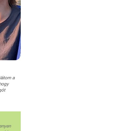
 látom a
 hogy
gót
kenyen