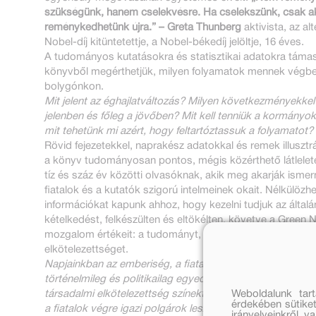
szükségünk, hanem cselekvésre. Ha cselekszünk, csak a
reménykedhetünk újra.” – Greta Thunberg
aktivista, az alt
Nobel-díj kitüntetettje, a Nobel-békedíj jelöltje, 16 éves.
A tudományos kutatásokra és statisztikai adatokra tám
könyvből megérthetjük, milyen folyamatok mennek végbe
bolygónkon.
Mit jelent az éghajlatváltozás? Milyen következményekkel 
jelenben és főleg a jövőben? Mit kell tenniük a kormányo
mit tehetünk mi azért, hogy feltartóztassuk a folyamatot?
Rövid fejezetekkel, naprakész adatokkal és remek illusztr
a könyv tudományosan pontos, mégis közérthető látlelet
tíz és száz év közötti olvasóknak, akik meg akarják ismern
fiatalok és a kutatók szigorú intelmeinek okait. Nélkülözhe
információkat kapunk ahhoz, hogy kezelni tudjuk az által
kételkedést, felkészülten és eltökélten, követve a Green 
mozgalom értékeit: a tudományt, az igazságosságot és a
elkötelezettséget.
Napjainkban az emberiség, a fiataloknak köszönhetően,
történelmileg és politikailag egyedülálló időszakot él meg
társadalmi elkötelezettség színektől vagy pártoktól függe
Weboldalunk tar
érdekében sütiket
a fiatalok végre igazi polgárok lesznek.
irányelveinkről, 