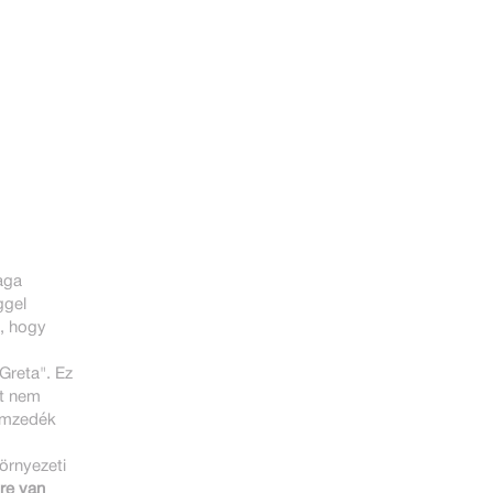
aga
ggel
a, hogy
 Greta". Ez
et nem
nemzedék
örnyezeti
re van