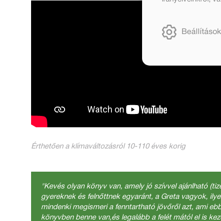
Beállítások
Érthetően a klímaváltozásról 10-110 éves korig
"Kevés olyan könyv van, amely jó szívvel ajánlható (ti
gyereknek és felnőttnek egyaránt, a Greta vagyok, ily
mindenki megismeri a fenntartható jövőről azt, ami eb
könyvben benne van,és legalább a felét mától el is kez