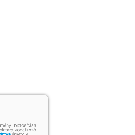
mény biztosítása
nálatára vonatkozó
tintva
érhető el.