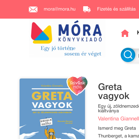
mora@mora.hu
Fizetés és szállítás
Greta
vagyok
Egy új, zöldnemzed
kiáltványa
Valentina Giannel
Ismerd meg Greta
Thunberget, a kam