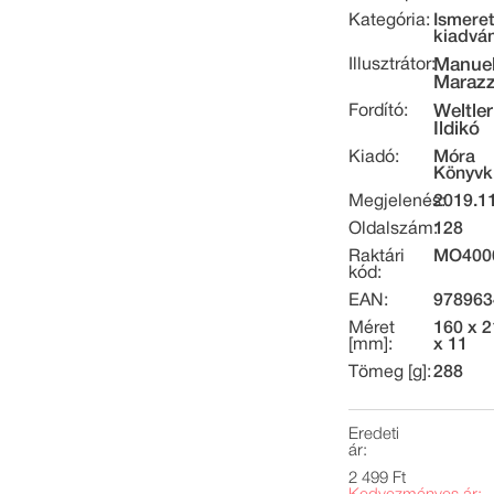
Kategória:
Ismeret
kiadvá
Illusztrátor:
Manue
Marazz
Fordító:
Weltler
Ildikó
Kiadó:
Móra
Könyvk
Megjelenés:
2019.11
Oldalszám:
128
Raktári
MO400
kód:
EAN:
978963
Méret
160 x 
[mm]:
x 11
Tömeg [g]:
288
Eredeti
ár:
2 499 Ft