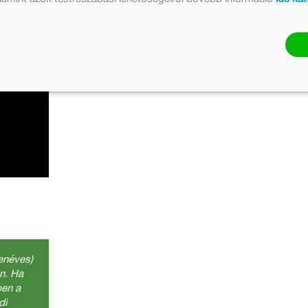
zenéves)
en. Ha
ben a
di