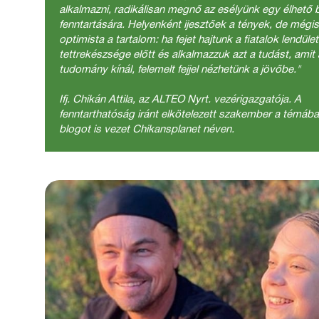
alkalmazni, radikálisan megnő az esélyünk egy élhető 
fenntartására. Helyenként ijesztőek a tények, de mégis
optimista a tartalom: ha fejet hajtunk a fiatalok lendüle
tettrekészsége előtt és alkalmazzuk azt a tudást, amit 
tudomány kínál, felemelt fejjel nézhetünk a jövőbe."
Ifj. Chikán Attila, az ALTEO Nyrt. vezérigazgatója. A
fenntarthatóság iránt elkötelezett szakember a témáb
blogot is vezet Chikansplanet néven.