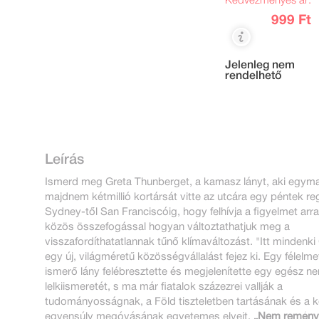
Kedvezményes ár:
999 Ft
Jelenleg nem
rendelhető
Leírás
Ismerd meg Greta Thunberget, a kamasz lányt, aki egym
majdnem kétmillió kortársát vitte az utcára egy péntek re
Sydney-től San Franciscóig, hogy felhívja a figyelmet arr
közös összefogással hogyan változtathatjuk meg a
visszafordíthatatlannak tűnő klímaváltozást. "Itt mindenki
egy új, világméretű közösségvállalást fejez ki. Egy félelm
ismerő lány felébresztette és megjelenítette egy egész 
lelkiismeretét, s ma már fiatalok százezrei vallják a
tudományosságnak, a Föld tiszteletben tartásának és a k
egyensúly megóvásának egyetemes elveit.
„Nem remény