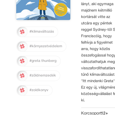
lányt, aki egymaga
majdnem kétmillió
kortársát vitte az
utcára egy péntek
reggel Sydney-től 
#klimaváltozás
Franciscóig, hogy
felhívja a figyelmet
#környezetvédelem
arra, hogy közös
összefogással hog
#greta thunberg
változtathatjuk meg
visszafordíthatatla
tűnő klímaváltozást
#zöldnemzedék
"Itt mindenki Greta"
Ez egy új, világmér
#zoldkonyv
közösségvállalást f
ki.
Korcsoport:
12+