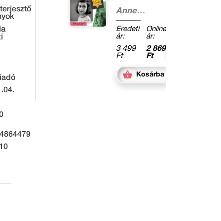
Frank?
terjesztő
Anne
nyok
Frank
House
la
Eredeti
Online
ár:
ár:
i
3 499
2 869
Ft
Ft
Kosárba
iadó
.04.
0
4864479
210