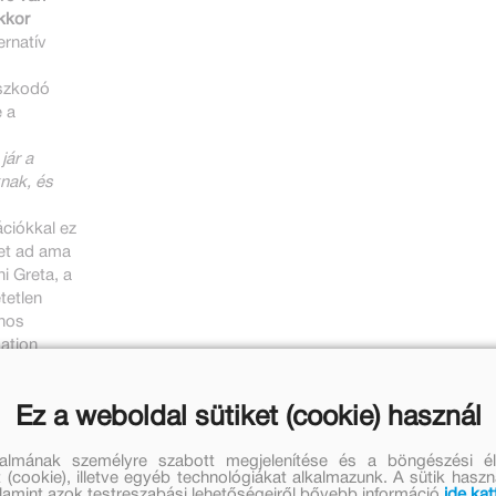
kkor
ernatív
aszkodó
 a
jár a
knak, és
ációkkal ez
et ad ama
i Greta, a
tetlen
ános
Nation
z
Ez a weboldal sütiket (cookie) használ
. A
tlen, mert
talmának személyre szabott megjelenítése és a böngészési él
 (cookie), illetve egyéb technológiákat alkalmazunk. A sütik hasz
valamint azok testreszabási lehetőségeiről bővebb információ
ide kat