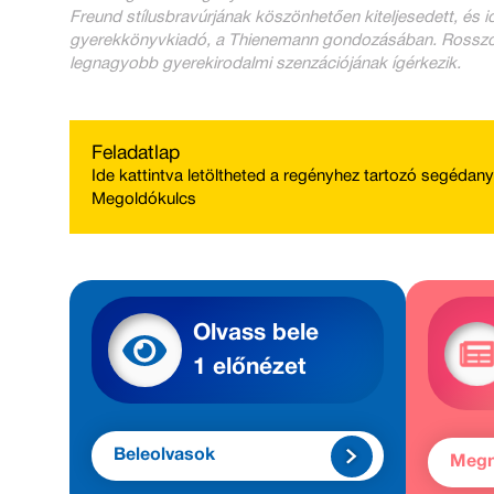
Freund stílusbravúrjának köszönhetően kiteljesedett, és
gyerekkönyvkiadó, a Thienemann gondozásában. Rosszcso
legnagyobb gyerekirodalmi szenzációjának ígérkezik.
Feladatlap
Ide kattintva
letöltheted a regényhez tartozó segédan
Megoldókulcs
Olvass bele
1 előnézet
Beleolvasok
Meg