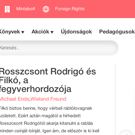
Mintabolt
Foreign Rights
Könyvek
Akciók
Újdonságok
Pedagógusok
Rosszcsont Rodrigó és
Filkó, a
fegyverhordozója
Michael Ende
Wieland Freund
,
Filkó biztos benne, hogy vérbeli rablólovagnak
született. Ezért aztán magától a hírhedett
Rosszcsont Rodrigótól akarja kitanulni a rablás
minden csínját-bínját. Igen ám, de először is ki kell