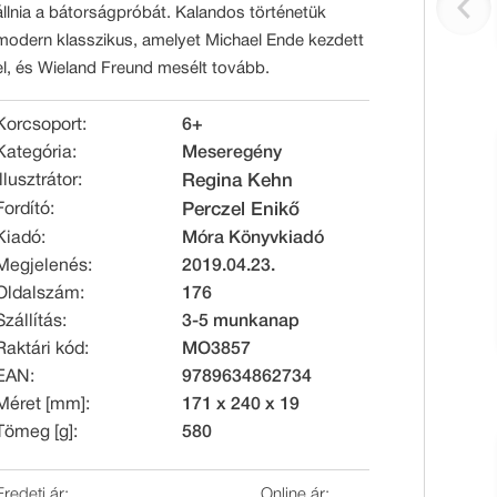
állnia a bátorságpróbát. Kalandos történetük
modern klasszikus, amelyet Michael Ende kezdett
el, és Wieland Freund mesélt tovább.
Korcsoport:
6+
Kategória:
Meseregény
Illusztrátor:
Regina Kehn
Fordító:
Perczel Enikő
Kiadó:
Móra Könyvkiadó
Megjelenés:
2019.04.23.
Oldalszám:
176
Szállítás:
3-5 munkanap
Raktári kód:
MO3857
EAN:
9789634862734
Méret [mm]:
171 x 240 x 19
Tömeg [g]:
580
Eredeti ár:
Online ár: