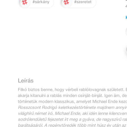
#sárkány
#szeretet
Leírás
Filkó biztos benne, hogy vérbeli rablólovagnak született.
akarja kitanulni a rablás minden csínját-bínját. Igen ám, de
történetük modern klasszikus, amelyet Michael Ende kezd
Rosszcsont Rodrigó keletkezéstörténete majdnem annyir
világhírű német író, Michael Ende, aki idén lenne kilencv
sodrólendületű fejezetet írt meg a gyáva, de nagyszívű ra
barátságáról. A regénytöredék több mint húsz év után az 