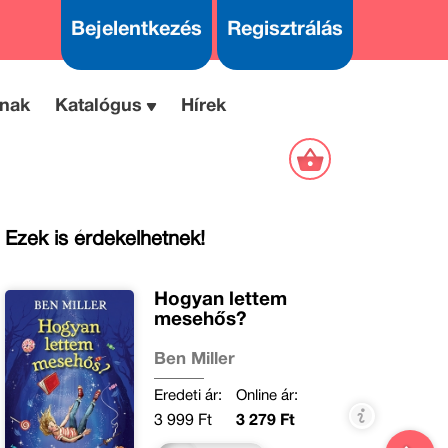
Bejelentkezés
Regisztrálás
nak
Katalógus
Hírek
Ezek is érdekelhetnek!
Hogyan lettem
mesehős?
Ben Miller
Eredeti ár:
Online ár:
3 999 Ft
3 279 Ft