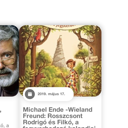
2019. május 17.
,
Michael Ende -Wieland
Freund: Rosszcsont
Rodrigó és Filkó, a
ó, a