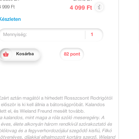
4 999 Ft
4 099 Ft
Készleten
Mennyiség:
82 pont
Kosárba
 Ezért aztán magától a hírhedett Rosszcsont Rodrigótól
 először is ki kell állnia a bátorságpróbát. Kalandos
ett el, és Wieland Freund mesélt tovább.
a kalandos, mint maga a róla szóló meseregény. A
en éves, élete alkonyán három rendkívül szórakoztató és
blólovag és a fegyverhordozójául szegődő kisfiú, Filkó
ötvenéves, díjakkal elhalmozott kortárs szerző, Wieland