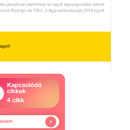
 idén januárban jelentmeg az egyik legrangosabb német
nt Rodrigó és Filkó, a fegyverhordozója 2019 egyik
yagot!
Kapcsolódó
cikkek
4 cikk
nézem