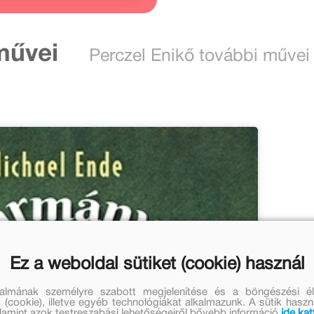
művei
Perczel Enikő további művei
Ez a weboldal sütiket (cookie) használ
talmának személyre szabott megjelenítése és a böngészési él
 (cookie), illetve egyéb technológiákat alkalmazunk. A sütik hasz
valamint azok testreszabási lehetőségeiről bővebb információ
ide kat