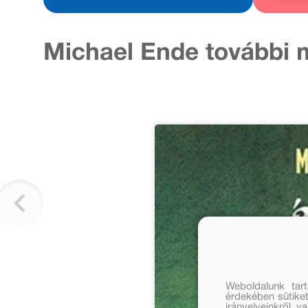
Michael Ende további 
Weboldalunk tar
érdekében sütiket
irányelveinkről, 