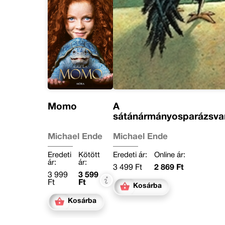
Momo
A
sátánármányosparázsva
Michael Ende
Michael Ende
Eredeti
Kötött
Eredeti ár:
Online ár:
ár:
ár:
3 499 Ft
2 869 Ft
3 999
3 599
Ft
Ft
Kosárba
Kosárba