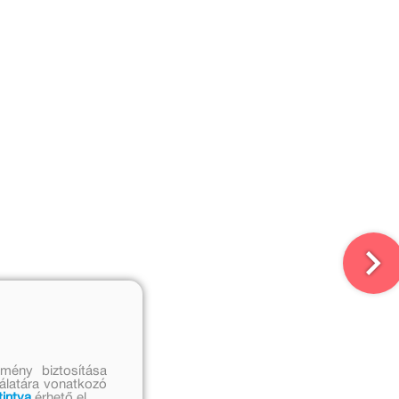
mény biztosítása
nálatára vonatkozó
tintva
érhető el.