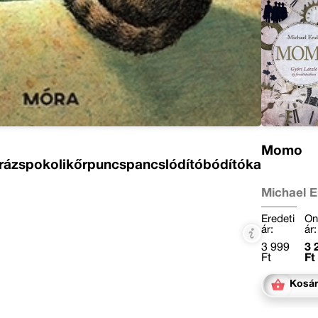
Momo
rázspokolikőrpuncspancslódítóbódítóka
Michael 
Eredeti
On
ár:
ár:
3 999
3 
Ft
Ft
Kosá