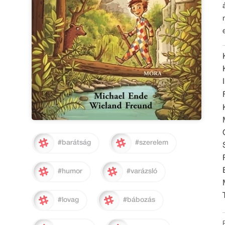
#barátság
#szerelem
#humor
#varázsló
#lovag
#bábozás