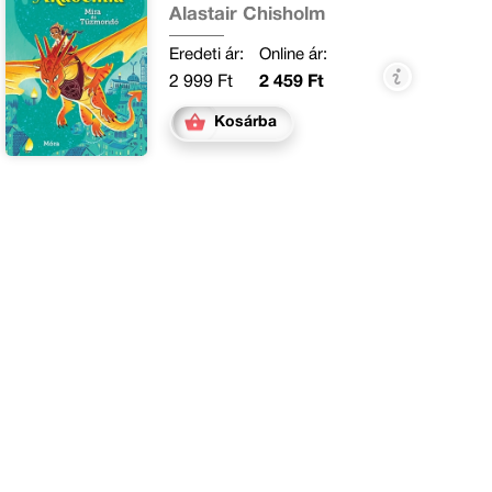
Alastair Chisholm
Eredeti ár:
Online ár:
2 999 Ft
2 459 Ft
Kosárba