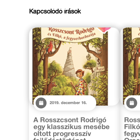
Kapcsolódó írások
2019. december 16.
A Rosszcsont Rodrigó
Ross
egy klasszikus mesébe
Filkó
oltott progresszív
fegy