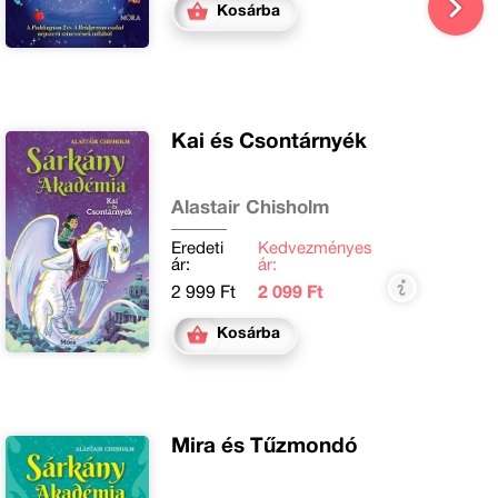
Kosárba
Kai és Csontárnyék
Alastair Chisholm
Eredeti
Kedvezményes
ár:
ár:
2 999 Ft
2 099 Ft
Kosárba
Mira és Tűzmondó