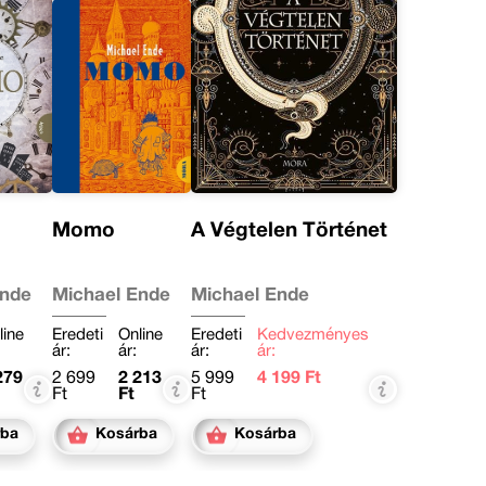
Momo
A Végtelen Történet
Ende
Michael Ende
Michael Ende
line
Eredeti
Online
Eredeti
Kedvezményes
ár:
ár:
ár:
ár:
279
2 699
2 213
5 999
4 199 Ft
Ft
Ft
Ft
rba
Kosárba
Kosárba