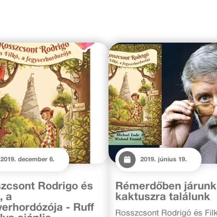
2019. december 6.
2019. június 19.
zcsont Rodrigo és
Rémerdőben járunk
, a
kaktuszra találunk
verhordózója - Ruff
Rosszcsont Rodrigó és Filk