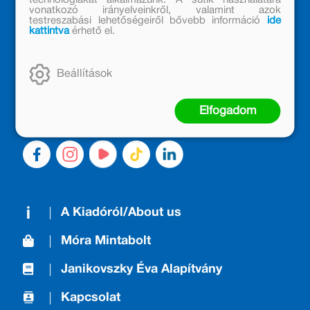
feladat a letörölhető
korunk meghatározó
vonatkozó irányelveinkről, valamint azok
testreszabási lehetőségeiről bővebb információ
ide
MÓRA KÖNYVKIADÓ – 1950 ÓTA
csodatoll
jelenségeiről, mint a
kattintva
érhető el.
CSALÁDTAG
segítségével.
fogyasztói
társadalom vagy a
Kiadónk generációkat ajándékozott és ajándékoz meg az
digitalizáció.
Beállítások
olvasás örömével, olvasni szerető gyerekekből olvasni
szerető felnőttek lettek, akik mindezt továbbadták a
következő nemzedéknek.
Elfogadom
A Kiadóról/About us
Móra Mintabolt
Janikovszky Éva Alapítvány
Kapcsolat