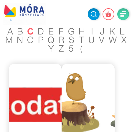
A
B
C
D
E
F
G
H
I
J
K
L
M
N
O
P
Q
R
S
T
U
V
W
X
Y
Z
5
(