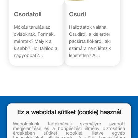
Csodatoll
Csudi
Mókás tanulás az
Hallottatok valaha
ovisoknak. Formák,
Csudiról, a kis erdei
méretek? Melyik a
pacsirta fiókáról, aki
kisebb? Hol találod a
számára nem létezik
nagyobbat?
lehetetlen? A
Négyzetek és
kismadár
téglalapok? Hogyan
bebizonyítja, hogy
kell írni a számokat?
akár szárny nélkül is
Meg tudod számlálni
hőssé válhat az,
melyik tárgyból
akinek a szíve és az
mennyit látsz a
esze a helyén van.
képeken? Sablonok
Alex Donovici
Ez a weboldal sütiket (cookie) használ
segítségével lesznek
humorral és
egyre ügyesebbek a
érzékenyen, a
Weboldalunk tartalmának személyre szabott
kis kezek. Rengeteg
gyerekek számára is
megjelenítése és a böngészési élmény biztosítása
érdekében sütiket (cookie), illetve egyéb
érdekes, mókás
befogadhatóan mesél
technológiákat alkalmazunk. A sütik használatára