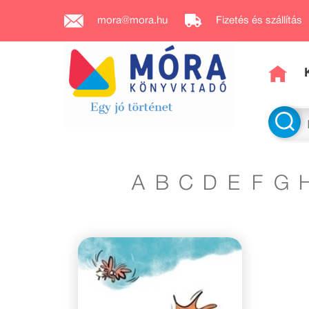
mora@mora.hu
Fizetés és szállítás
A
B
C
D
E
F
G