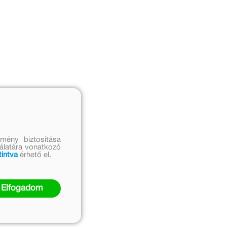
mény biztosítása
nálatára vonatkozó
tintva
érhető el.
Elfogadom