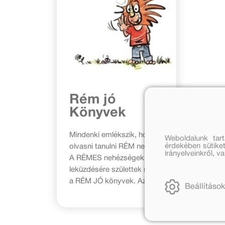
Rém jó
Könyvek
Mindenki emlékszik, hogy
Weboldalunk tar
érdekében sütiket
olvasni tanulni RÉM nehéz.
irányelveinkről, 
A RÉMES nehézségek
leküzdésére születtek meg
a RÉM JÓ könyvek. Az
Beállítások
Olvasástanulást támogató
könyvsorozatról >>ITT