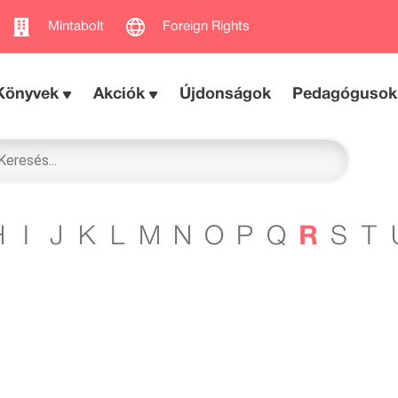
Mintabolt
Foreign Rights
Könyvek
Akciók
Újdonságok
Pedagógusok
H
I
J
K
L
M
N
O
P
Q
R
S
T