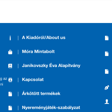
A Kiadóról/About us
Móra Mintabolt
Janikovszky Éva Alapítvány
g az
Kapcsolat
ni
Árkötött termékek
Nyereményjáték-szabályzat