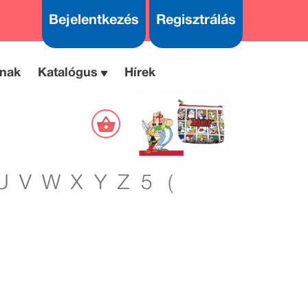
Bejelentkezés
Regisztrálás
nak
Katalógus
Hírek
U
V
W
X
Y
Z
5
(