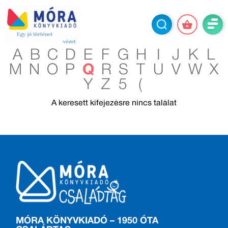
A
B
C
D
E
F
G
H
I
J
K
L
M
N
O
P
Q
R
S
T
U
V
W
X
Y
Z
5
(
A keresett kifejezésre nincs találat
MÓRA KÖNYVKIADÓ – 1950 ÓTA