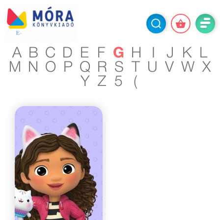
A
B
C
D
E
F
G
H
I
J
K
L
M
N
O
P
Q
R
S
T
U
V
W
X
Y
Z
5
(