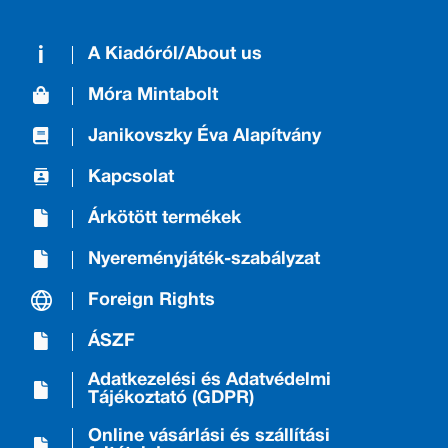
szülőknek. A
helyesírási feladatok
mellett a kötetek szép
A Kiadóról/About us
számmal
Móra Mintabolt
tartalmaznak
szövegkiegészítési és
Janikovszky Éva Alapítvány
szövegalkotási
gyakorlatokat is, a
Kapcsolat
nyelvi kreativitás
fejlesztéséhez.
Árkötött termékek
Nyereményjáték-szabályzat
Foreign Rights
ÁSZF
Adatkezelési és Adatvédelmi
Tájékoztató (GDPR)
Online vásárlási és szállítási