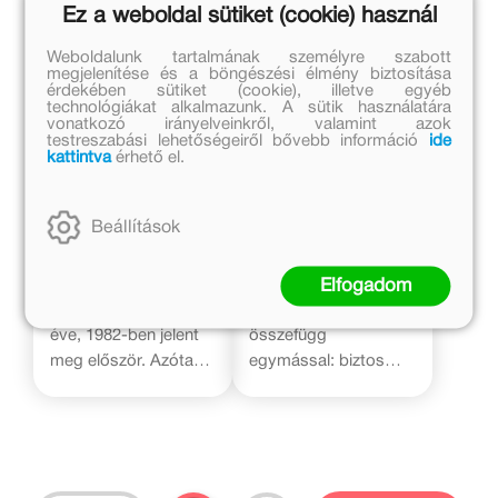
Ez a weboldal sütiket (cookie) használ
kis kötetek ideális
gazdagon illusztrált,
de az információk
első könyvek:
esztétikailag is
rendszerezésére,
Weboldalunk tartalmának személyre szabott
megjelenítése és a böngészési élmény biztosítása
strapabírók,
igényes kiadványban.
jelentésük széles körű
érdekében sütiket (cookie), illetve egyéb
szerethetők, és újra
megértésére alig van
technológiákat alkalmazunk. A sütik használatára
vonatkozó irányelveinkről, valamint azok
meg újra elő lehet
idő és alakalom. A
testreszabási lehetőségeiről bővebb információ
ide
őket venni.
Móra Ablak-zsiráf
kattintva
érhető el.
könyvei ebben,
vagyis a világ
Adrian Mole
Anyanyelvész
Beállítások
jelenségeinek
megértésében, az
Az első kötet, Adrian
A grammatikai
összefüggések
Mole titkos naplója
ismeretek és a
Elfogadom
felismerésében
több mint negyven
helyesírás szorosan
szeretnének a
éve, 1982-ben jelent
összefügg
gyerekek segítségére
meg először. Azóta
egymással: biztos
lenni.
készült belőle
nyelvtani ismeretek
sorozat, musical, és
nélkül nem alakul ki
további 7 könyv.
megbízható
Kortalan,
helyesírás. A
szórakoztató
tanórákon azonban