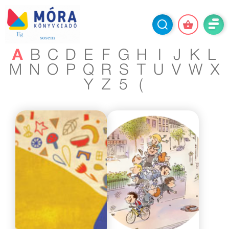
A
B
C
D
E
F
G
H
I
J
K
L
M
N
O
P
Q
R
S
T
U
V
W
X
Y
Z
5
(