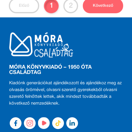
olvasmány, Békés Pál
nem áll
1
2
Előző
Következő
klasszikus
rendelkezésére
fordításában - nem
elegendő gyakorlási
csak kamasz fiúknak.
idő és feladat a
nyelvtani elemzési
jártasságok,
készségek
kialakítására. A
sorozat célja a szerző
több évtizedes
MÓRA KÖNYVKIADÓ – 1950 ÓTA
CSALÁDTAG
tapasztalata alapján
segíteni a tanítók
Kiadónk generációkat ajándékozott és ajándékoz meg az
órára való
olvasás örömével, olvasni szerető gyerekekből olvasni
felkészülését, a
szerető felnőttek lettek, akik mindezt továbbadták a
gyerekek órai és
következő nemzedéknek.
otthoni munkáját,
valamint szakmai
irányítást adni a
tanulását támogató