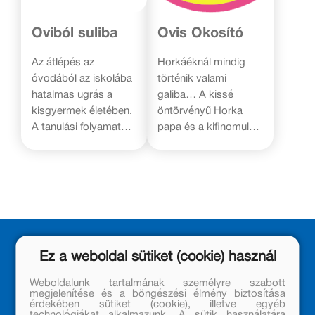
Oviból suliba
Ovis Okosító
Az átlépés az
Horkáéknál mindig
óvodából az iskolába
történik valami
hatalmas ugrás a
galiba… A kissé
kisgyermek életében.
öntörvényű Horka
A tanulási folyamat
papa és a kifinomult
során olyan
Luána mama a
kompetenciákat kell
legnagyobb
elsajátítaniuk, melyek
szeretettel és
a sikeres
odafigyeléssel neveli
iskolakezdéshez
két vadmalackáját,
járulnak hozzá.
Rozmaringot és
Kiadványaink ezeknek
Tarackot. Az ikerpár
Ez a weboldal sütiket (cookie) használ
a készségeknek a
azonban, mint minden
fejlesztésére
igazi óvodás, imád
Weboldalunk tartalmának személyre szabott
szolgálnak. A játékos,
játszani és
megjelenítése és a böngészési élmény biztosítása
érdekében sütiket (cookie), illetve egyéb
a gyerekek életkori
rosszalkodni. Az Ovis
technológiákat alkalmazunk. A sütik használatára