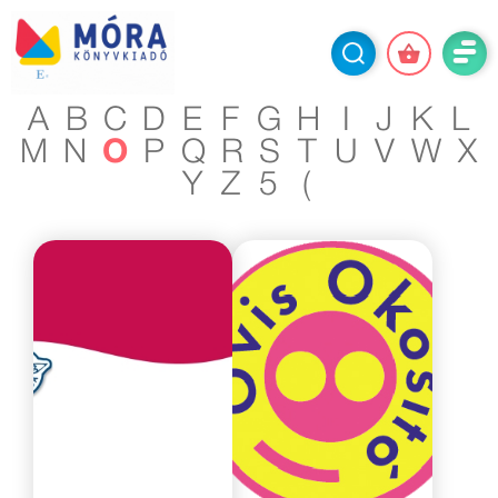
A
B
C
D
E
F
G
H
I
J
K
L
M
N
O
P
Q
R
S
T
U
V
W
X
Y
Z
5
(