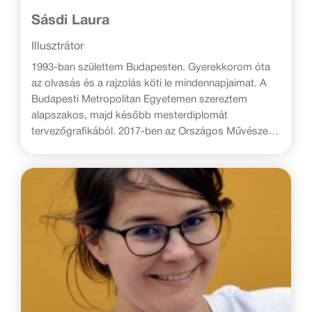
Sásdi Laura
Illusztrátor
1993-ban születtem Budapesten. Gyerekkorom óta
az olvasás és a rajzolás köti le mindennapjaimat. A
Budapesti Metropolitan Egyetemen szereztem
alapszakos, majd később mesterdiplomát
tervezőgrafikából. 2017-ben az Országos Művészeti
Diákkonferencián pop-up könyvtervemmel első
helyezést értem el. Budapesten élek, ahol
szabadúszó grafikusként és illusztrátorként
tevékenykedem.