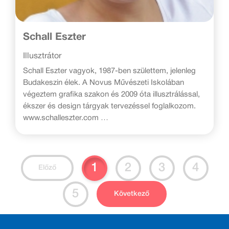
Schall Eszter
Illusztrátor
Schall Eszter vagyok, 1987-ben születtem, jelenleg
Budakeszin élek. A Novus Művészeti Iskolában
végeztem grafika szakon és 2009 óta illusztrálással,
ékszer és design tárgyak tervezéssel foglalkozom.
www.schalleszter.com
FONTOSABB EREDMÉNYEK
2010 - "Az év digitális festője"díj - BPIX 2010 Digitális
festmény verseny
1
2
3
4
Előző
5
Következő