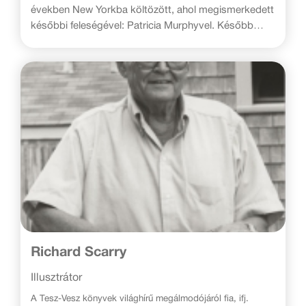
években New Yorkba költözött, ahol megismerkedett
későbbi feleségével: Patricia Murphyvel. Később
édesanyám számos könyvét ő illusztrálta. Szüleim
aztán Westportba költöztek Connecticutban.
Édesapám – ha épp nem a rajztáblája fölé hajolt –
általában a vitorlásán szelte a habokat, és én is ott
voltam ám a fedélzeten! 1968-ban beleszeretett a
síelésbe, és elhatározta, hogy Svájcba költözünk.
Vásárolt egy kis faházat is Gstaad-ban, ahonnan
könnyedén elérhette a sípályákat. Ezen a festői
helyen készítette el számos könyvét.”
Richard Scarry
Illusztrátor
A Tesz-Vesz könyvek világhírű megálmodójáról fia, ifj.