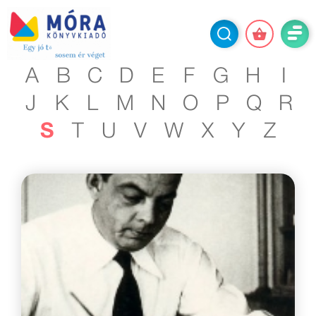
A
B
C
D
E
F
G
H
I
J
K
L
M
N
O
P
Q
R
S
T
U
V
W
X
Y
Z