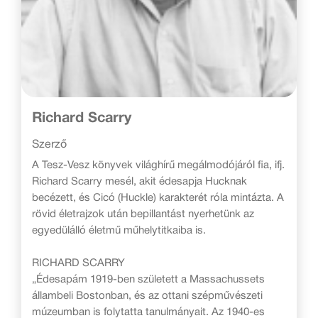
Richard Scarry
Szerző
A Tesz-Vesz könyvek világhírű megálmodójáról fia, ifj.
Richard Scarry mesél, akit édesapja Hucknak
becézett, és Cicó (Huckle) karakterét róla mintázta. A
rövid életrajzok után bepillantást nyerhetünk az
egyedülálló életmű műhelytitkaiba is.
RICHARD SCARRY
„Édesapám 1919-ben született a Massachussets
állambeli Bostonban, és az ottani szépművészeti
múzeumban is folytatta tanulmányait. Az 1940-es