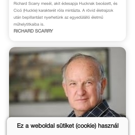
Richard Scarry mesél, akit édesapja Hucknak becézett, és
Cicó (Huckle) karakterét róla mintázta. A rövid életrajzok
után bepillantást nyerhetünk az egyedülálló életmű
műhelytitkaiba is.
RICHARD SCARRY
Ez a weboldal sütiket (cookie) használ
Sajdik Ferenc