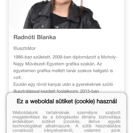
Radnóti Blanka
Illusztrátor
1986-ban született. 2009-ben diplomázott a Moholy-
Nagy Művészeti Egyetem grafika szakán. Az
egyetemen grafika mellett tanár szakos hallgató is
volt.
Ezután egy rövid kanyar után a gyerekeknek szóló
illusztrálással kezdett foglalkozni. 2013-ban
aranyvackor díjat nyertek Szecsődi Tamás Leóval.
Ez a weboldal sütiket (cookie) használ
Jelenleg könyveket, magazinokat, kiránduló
tanösvények illusztrál.
Weboldalunk tartalmának személyre szabott
megjelenítése és a böngészési élmény biztosítása
érdekében sütiket (cookie), illetve egyéb
technológiákat alkalmazunk. A sütik használatára
vonatkozó irányelveinkről, valamint azok