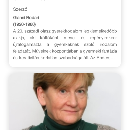
Szerző
Gianni Rodari
(1920-1980)
A 20. századi olasz gyerekirodalom legkiemelkedőbb
alakja, aki költőként, mese- és regényíróként
újrafogalmazta a gyerekeknek szóló irodalom
feladatát. Műveinek központjában a gyermeki fantázia
és kerativitás korlátlan szabadsága áll. Az Andersen-
díjas író legtöbb művét számos nyelvre lefordították,
humoros, szórakoztató történeteiből filmek és
színházi feldolgozások születtek.