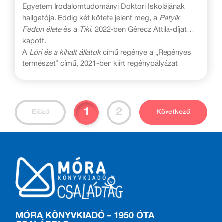
így tett: mintha egy iskolás gyerek gombfesték-
Egyetem Irodalomtudományi Doktori Iskolájának
készletével kellene ábrázolnia a trópusi őserdő
hallgatója. Eddig két kötete jelent meg, a
Patyik
összes madarának szárnytollait. És – sikerült.
Fedon élete
és a
Tiki
. 2022-ben Gérecz Attila-díjat
Korlátok közt válik el, ki a mester, valahogy így
kapott.
jellemezte Goethe a művész tehetségét. Ő ugyan a
A
Lóri és a kihalt állatok
című regénye a „Regényes
formai szabályok gúzsába kötött táncra gondolt, de
természet” című, 2021-ben kiírt regénypályázat
érvényes a tétel a hazai és világtörténelem által ránk
parancsolt megkötésekre is. A tiszta vonal és
színvilág képes felülemelkedni mindenen, minél
szűkszavúbban, minél egyszerűbb eszközökkel fejezi
1
2
Előző
Következő
ki mondandóját, annál inkább. Ezt bizonyítja Réber
László életművének fél évszázada.
Székely András
MÓRA KÖNYVKIADÓ – 1950 ÓTA