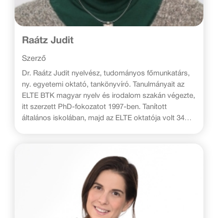
Raátz Judit
Szerző
Dr. Raátz Judit nyelvész, tudományos főmunkatárs,
ny. egyetemi oktató, tankönyvíró. Tanulmányait az
ELTE BTK magyar nyelv és irodalom szakán végezte,
itt szerzett PhD-fokozatot 1997-ben. Tanított
általános iskolában, majd az ELTE oktatója volt 34
éven keresztül, ahol főleg magyar szakos
tanárjelölteket képzett. Jelenleg is részt vesz az
alkalmazott nyelvészeti doktori programban
témavezetőként.