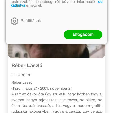
testreszabási lehetőségeiről bővebb információ
ide
kattintva
érhető el.
Beállítások
Elfogadom
Réber László
Illusztrátor
Réber Lászó
(1920. május 21- 2001. november 2.)
A rajz az őskor óta úgy születik, hogy közben fogy a
nyomot hagyó rajzeszköz, a rajzszén, az okker, az
ólom- és ezüstvessző, a tus vagy a modern grafit-
rudacska faköpenyben, vagyis a ceruza. Egy ceruza