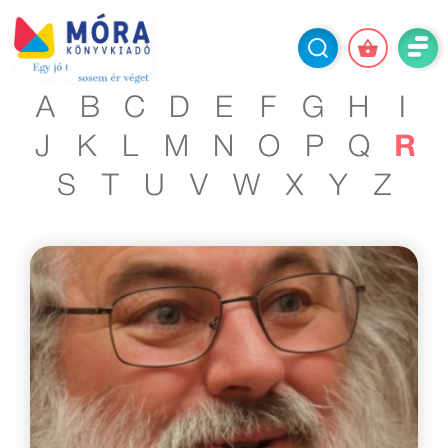
A
B
C
D
E
F
G
H
I
J
K
L
M
N
O
P
Q
R
S
T
U
V
W
X
Y
Z