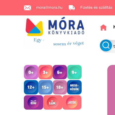
mora@mora.hu
Fizetés és szállítás