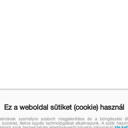
Ez a weboldal sütiket (cookie) használ
talmának személyre szabott megjelenítése és a böngészési él
 (cookie), illetve egyéb technológiákat alkalmazunk. A sütik hasz
valamint azok testreszabási lehetőségeiről bővebb információ
ide kat