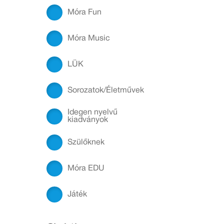
Móra Fun
Móra Music
LÜK
Sorozatok/Életművek
Idegen nyelvű
kiadványok
Szülőknek
Móra EDU
Játék