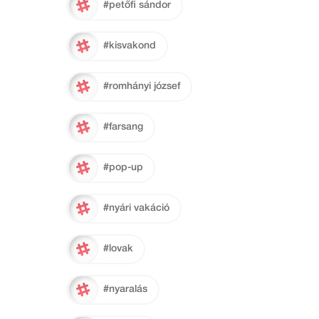
#petőfi sándor
#kisvakond
#romhányi józsef
#farsang
#pop-up
#nyári vakáció
#lovak
#nyaralás