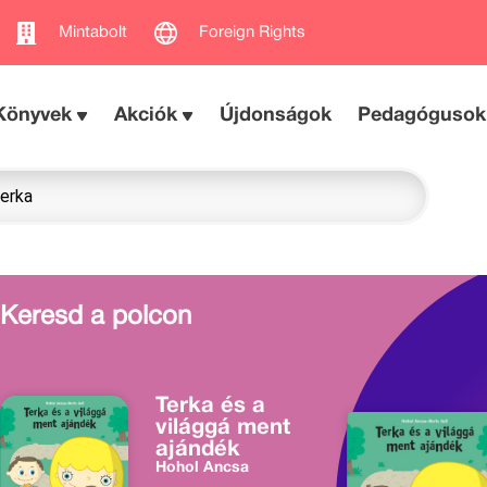
Mintabolt
Foreign Rights
Könyvek
Akciók
Újdonságok
Pedagógusok
Keresd a polcon
Terka és a
világgá ment
ajándék
Hohol Ancsa