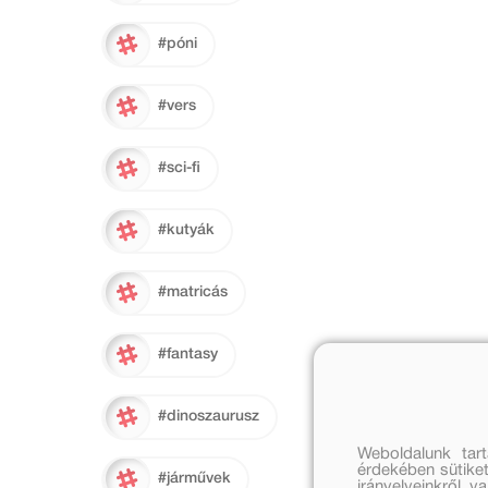
#póni
#vers
#sci-fi
#kutyák
#matricás
#fantasy
#dinoszaurusz
Weboldalunk tar
érdekében sütiket
#járművek
irányelveinkről, 