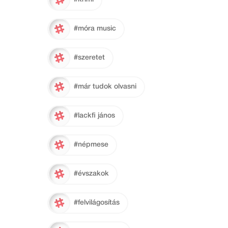
#móra music
#szeretet
#már tudok olvasni
#lackfi jános
#népmese
#évszakok
#felvilágosítás