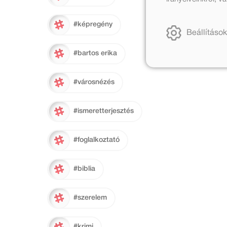
#képregény
Beállítások
#bartos erika
#városnézés
#ismeretterjesztés
#foglalkoztató
#biblia
#szerelem
#krimi