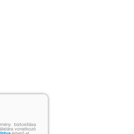
mény biztosítása
nálatára vonatkozó
tintva
érhető el.