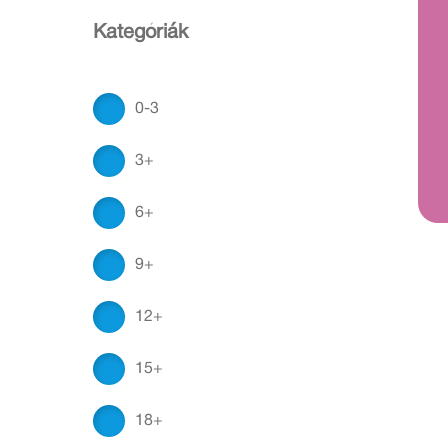
Kategóriák
0-3
3+
6+
9+
12+
15+
18+