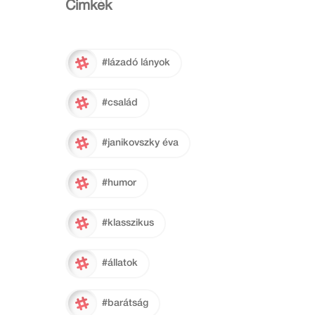
Cimkék
#lázadó lányok
#család
#janikovszky éva
#humor
#klasszikus
#állatok
#barátság