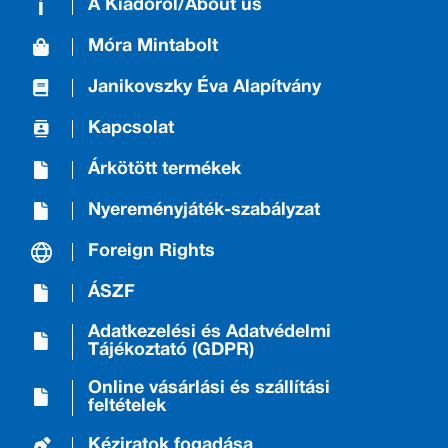
A Kiadóról/About us
Móra Mintabolt
Janikovszky Éva Alapítvány
Kapcsolat
Árkötött termékek
Nyereményjáték-szabályzat
Foreign Rights
ÁSZF
Adatkezelési és Adatvédelmi
Tájékoztató (GDPR)
Online vásárlási és szállítási
feltételek
Kéziratok fogadása