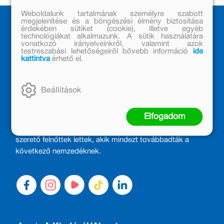
bátor lenni, és Beniczky Péter,
a peches magándetektív.
Weboldalunk tartalmának személyre szabott
megjelenítése és a böngészési élmény biztosítása
érdekében sütiket (cookie), illetve egyéb
technológiákat alkalmazunk. A sütik használatára
vonatkozó irányelveinkről, valamint azok
testreszabási lehetőségeiről bővebb információ
ide
kattintva
érhető el.
MÓRA KÖNYVKIADÓ – 1950 ÓTA
Beállítások
CSALÁDTAG
Elfogadom
Kiadónk generációkat ajándékozott és ajándékoz meg az
olvasás örömével, olvasni szerető gyerekekből olvasni
szerető felnőttek lettek, akik mindezt továbbadták a
következő nemzedéknek.