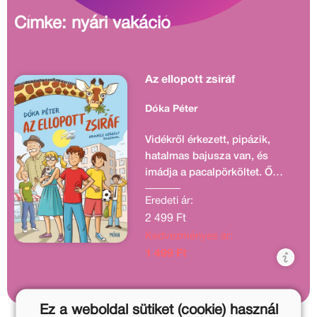
Címke: nyári vakáció
Az ellopott zsiráf
Dóka Péter
Vidékről érkezett, pipázik,
hatalmas bajusza van, és
imádja a pacalpörköltet. Ő
Szalai tata, Jenci és Barnabás
Eredeti ár:
nagyapja, aki úgy dönt,
2 499 Ft
felcsap nyomozónak, és
Kedvezményes ár:
megkeresi unokáival az
állatkertből ellopott zsiráfot.
1 499 Ft
Remek csapat segít nekik:
Király Tibi, a pesti vagány,
Dezsi, aki szeretne rettentő
Ez a weboldal sütiket (cookie) használ