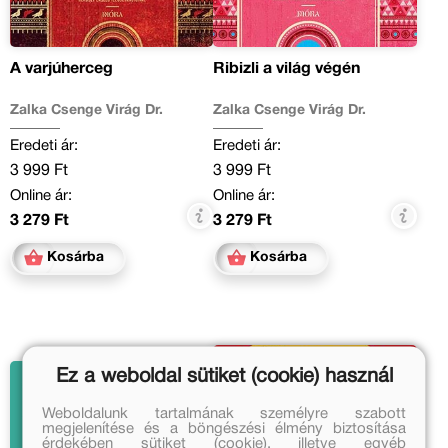
A varjúherceg
Ribizli a világ végén
Zalka Csenge Virág Dr.
Zalka Csenge Virág Dr.
Eredeti ár:
Eredeti ár:
3 999 Ft
3 999 Ft
Online ár:
Online ár:
3 279 Ft
3 279 Ft
Kosárba
Kosárba
Ez a weboldal sütiket (cookie) használ
Weboldalunk tartalmának személyre szabott
megjelenítése és a böngészési élmény biztosítása
érdekében sütiket (cookie), illetve egyéb