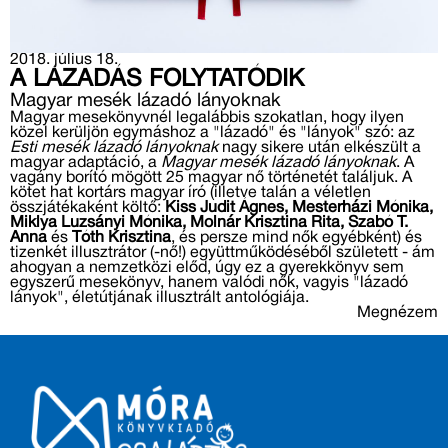
2018. július 18.
A LÁZADÁS FOLYTATÓDIK
Magyar mesék lázadó lányoknak
Magyar mesekönyvnél legalábbis szokatlan, hogy ilyen
közel kerüljön egymáshoz a "lázadó" és "lányok" szó: az
Esti mesék lázadó lányoknak
nagy sikere után elkészült a
magyar adaptáció, a
Magyar mesék lázadó lányoknak
. A
vagány borító mögött 25 magyar nő történetét találjuk. A
kötet hat kortárs magyar író (illetve talán a véletlen
összjátékaként költő:
Kiss Judit Ágnes, Mesterházi Mónika,
Miklya Luzsányi Mónika, Molnár Krisztina Rita, Szabó T.
Anna
és
Tóth Krisztina
, és persze mind nők egyébként) és
tizenkét illusztrátor (-nő!) együttműködéséből született - ám
ahogyan a nemzetközi előd, úgy ez a gyerekkönyv sem
egyszerű mesekönyv, hanem valódi nők, vagyis "lázadó
lányok", életútjának illusztrált antológiája.
Megnézem