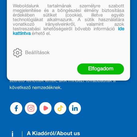
Weboldalunk tartalmának személyre szabott
megjelenítése és a böngészési élmény biztosítása
érdekében sütiket (cookie), illetve egyéb
technológiákat alkalmazunk. A sütik használatára
vonatkozó irányelveinkről, valamint azok
testreszabási lehetőségeiről bővebb információ
ide
kattintva
érhető el.
MÓRA KÖNYVKIADÓ – 1950 ÓTA
Beállítások
CSALÁDTAG
Kiadónk generációkat ajándékozott és ajándékoz meg az
Elfogadom
olvasás örömével, olvasni szerető gyerekekből olvasni
szerető felnőttek lettek, akik mindezt továbbadták a
következő nemzedéknek.
A Kiadóról/About us