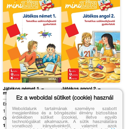
Játékos német 1. –
Játékos angol 2. –
miniLÜK
miniLÜK
Ez a weboldal sütiket (cookie) használ
Eredeti ár:
Eredeti ár:
Weboldalunk tartalmának személyre szabott
1 399 Ft
1 399 Ft
megjelenítése és a böngészési élmény biztosítása
érdekében sütiket (cookie), illetve egyéb
Online ár:
Online ár:
technológiákat alkalmazunk. A sütik használatára
vonatkozó irányelveinkről, valamint azok
1 147 Ft
1 147 Ft