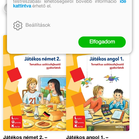
testreszabási lehetőségeiről bővebb információ
ide
kattintva
érhető el.
Kosárba
Kosárba
Beállítások
Elfogadom
Játékos német 2. –
Játékos angol 1. –