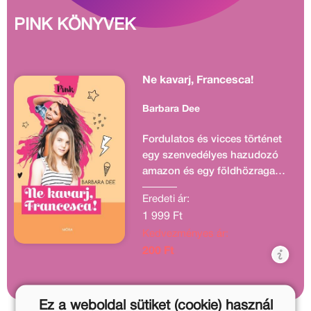
PINK KÖNYVEK
Ne kavarj, Francesca!
Barbara Dee
Fordulatos és vicces történet
egy szenvedélyes hazudozó
amazon és egy földhözragadt,
de kiemelkedni vágyó lány
Eredeti ár:
különleges barátságáról.
1 999 Ft
Különösen, miután belép a
Kedvezményes ár:
képbe a fagyizó dögös
pultosfiúja…
200 Ft
Ez a weboldal sütiket (cookie) használ