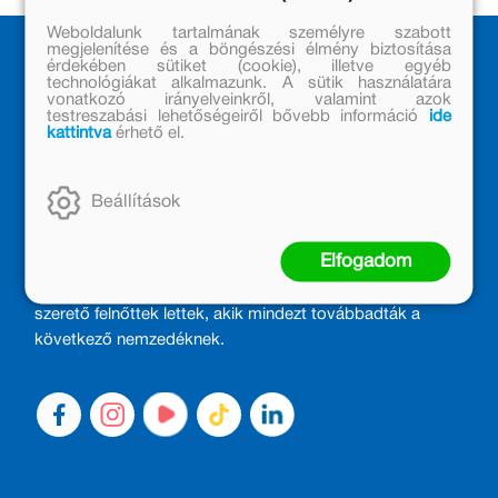
Weboldalunk tartalmának személyre szabott
megjelenítése és a böngészési élmény biztosítása
érdekében sütiket (cookie), illetve egyéb
technológiákat alkalmazunk. A sütik használatára
vonatkozó irányelveinkről, valamint azok
testreszabási lehetőségeiről bővebb információ
ide
kattintva
érhető el.
Beállítások
MÓRA KÖNYVKIADÓ – 1950 ÓTA
CSALÁDTAG
Elfogadom
Kiadónk generációkat ajándékozott és ajándékoz meg az
olvasás örömével, olvasni szerető gyerekekből olvasni
szerető felnőttek lettek, akik mindezt továbbadták a
következő nemzedéknek.