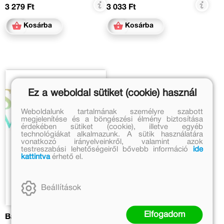
3 279 Ft
3 033 Ft
Kosárba
Kosárba
Ez a weboldal sütiket (cookie) használ
Weboldalunk tartalmának személyre szabott
megjelenítése és a böngészési élmény biztosítása
érdekében sütiket (cookie), illetve egyéb
technológiákat alkalmazunk. A sütik használatára
vonatkozó irányelveinkről, valamint azok
testreszabási lehetőségeiről bővebb információ
ide
kattintva
érhető el.
Beállítások
Elfogadom
Bárány Boldizsár
Marikáék háza