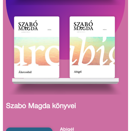
Szabó Magda könyvei
Abigél