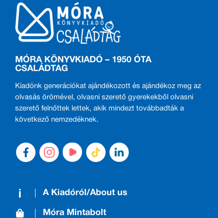
MÓRA KÖNYVKIADÓ – 1950 ÓTA
CSALÁDTAG
Kiadónk generációkat ajándékozott és ajándékoz meg az
olvasás örömével, olvasni szerető gyerekekből olvasni
szerető felnőttek lettek, akik mindezt továbbadták a
következő nemzedéknek.
A Kiadóról/About us
Móra Mintabolt