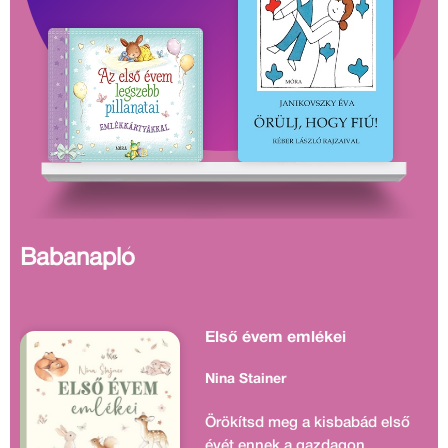
Babanapló
Első évem emlékei
Nina Stainer
Örökítsd meg a kisbabád első
évét ennek a gazdagon