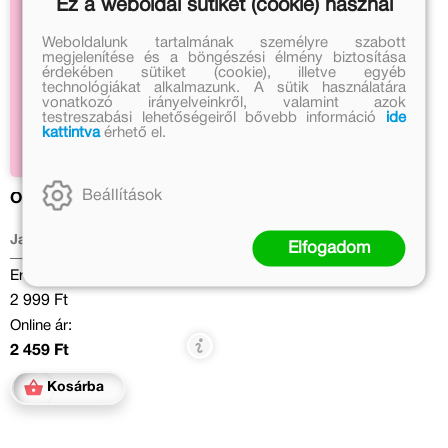
Ez a weboldal sütiket (cookie) használ
Weboldalunk tartalmának személyre szabott
megjelenítése és a böngészési élmény biztosítása
érdekében sütiket (cookie), illetve egyéb
technológiákat alkalmazunk. A sütik használatára
vonatkozó irányelveinkről, valamint azok
testreszabási lehetőségeiről bővebb információ
ide
kattintva
érhető el.
Beállítások
Örülj, hogy lány!
Janikovszky Éva
Elfogadom
Eredeti ár:
2 999 Ft
Online ár:
2 459 Ft
Kosárba