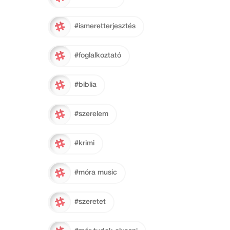
#ismeretterjesztés
#foglalkoztató
#biblia
#szerelem
#krimi
#móra music
#szeretet