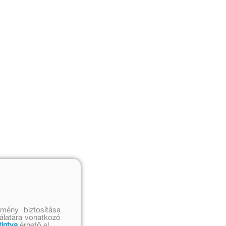
mény biztosítása
nálatára vonatkozó
tintva
érhető el.