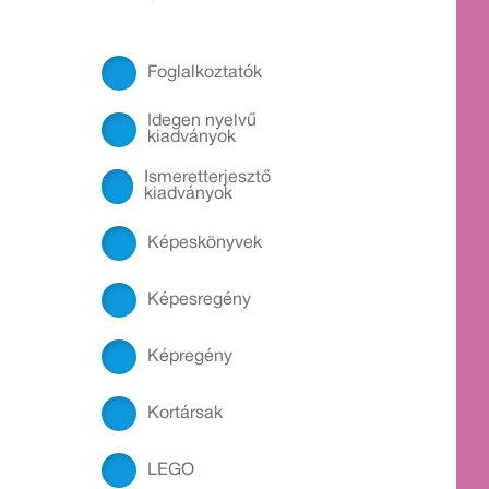
Foglalkoztatók
Idegen nyelvű
kiadványok
Ismeretterjesztő
kiadványok
Képeskönyvek
Képesregény
Képregény
Kortársak
LEGO