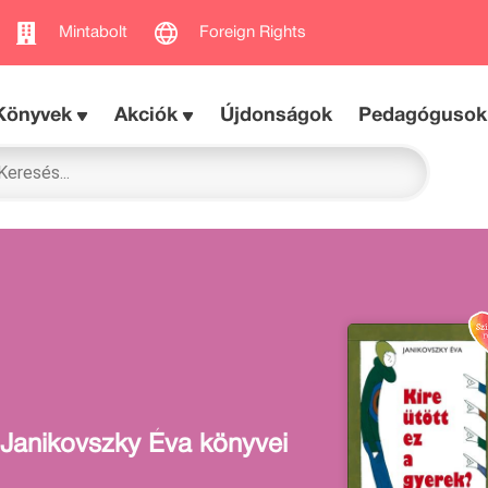
Mintabolt
Foreign Rights
Könyvek
Akciók
Újdonságok
Pedagógusok
Janikovszky Éva könyvei