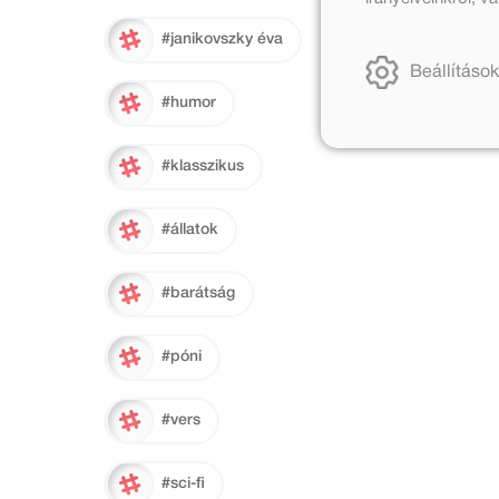
#janikovszky éva
Beállítások
#humor
#klasszikus
#állatok
#barátság
#póni
#vers
#sci-fi