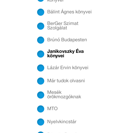
könyvei
Bálint Ágnes könyvei
BerGer Szimat
Szolgálat
Brúnó Budapesten
Janikovszky Éva
könyvei
Lázár Ervin könyvei
Már tudok olvasni
Mesék
örökmozgóknak
MTO
Nyelvkincstár