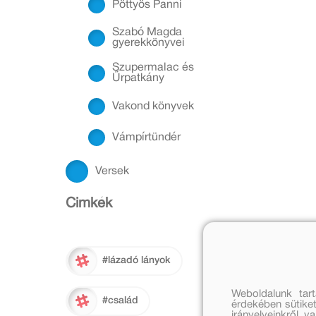
Pöttyös Panni
Szabó Magda
gyerekkönyvei
Szupermalac és
Űrpatkány
Vakond könyvek
Vámpírtündér
Versek
Cimkék
#lázadó lányok
Weboldalunk tar
#család
érdekében sütiket
irányelveinkről, 