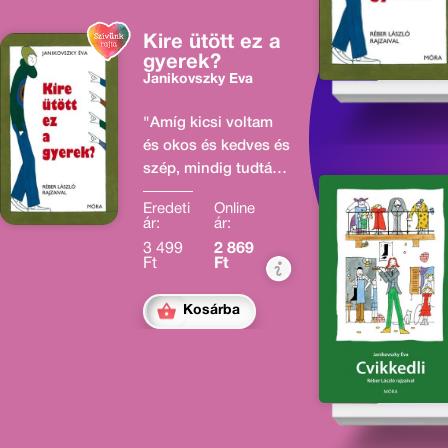
Kire ütött ez a
gyerek?
Janikovszky Éva
"Amíg kicsi voltam
és okos és kedves és
szép, mindig tudták,
hogy kire hasonlítok.
Eredeti
Online
Amióta nagy vagyok,
ár:
ár:
és ütődött és nyegle
3 499
2 869
és idétlen, csak ülnek
Ft
Ft
és sóhajtoznak, hogy
kire ütött ez a
Kosárba
gyerek." Jót derülhet
az éppen
kamaszkorát élő
olvasó, éppúgy mint
a kamasz fiait-lányait
nevelő szülő, s