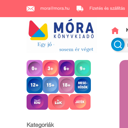
mora@mora.hu
Fizetés és szállítás
Kategóriák