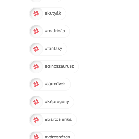
#kutyák
#matricás
#fantasy
#dinoszaurusz
#járművek
#képregény
#bartos erika
#városnézés