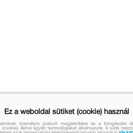
Ez a weboldal sütiket (cookie) használ
talmának személyre szabott megjelenítése és a böngészési él
 (cookie), illetve egyéb technológiákat alkalmazunk. A sütik hasz
valamint azok testreszabási lehetőségeiről bővebb információ
ide kat