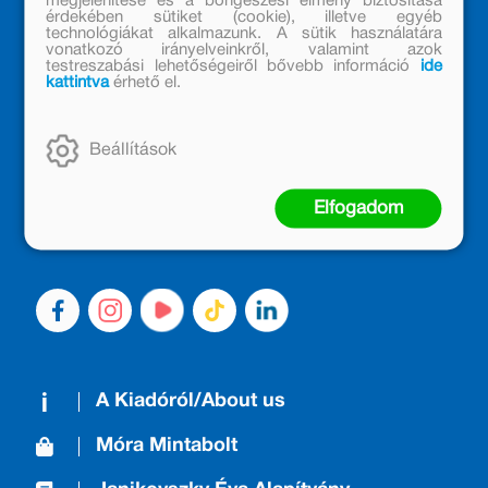
megjelenítése és a böngészési élmény biztosítása
érdekében sütiket (cookie), illetve egyéb
technológiákat alkalmazunk. A sütik használatára
vonatkozó irányelveinkről, valamint azok
testreszabási lehetőségeiről bővebb információ
ide
kattintva
érhető el.
MÓRA KÖNYVKIADÓ – 1950 ÓTA
CSALÁDTAG
Beállítások
Kiadónk generációkat ajándékozott és ajándékoz meg az
olvasás örömével, olvasni szerető gyerekekből olvasni
Elfogadom
szerető felnőttek lettek, akik mindezt továbbadták a
következő nemzedéknek.
A Kiadóról/About us
Móra Mintabolt