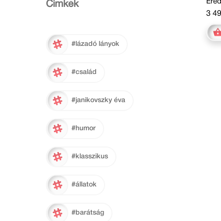
Ered
Cimkék
3 49
#lázadó lányok
#család
#janikovszky éva
#humor
#klasszikus
#állatok
#barátság