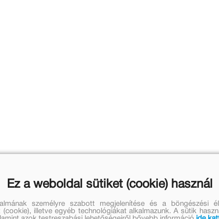
Ez a weboldal sütiket (cookie) használ
talmának személyre szabott megjelenítése és a böngészési él
 (cookie), illetve egyéb technológiákat alkalmazunk. A sütik hasz
valamint azok testreszabási lehetőségeiről bővebb információ
ide kat