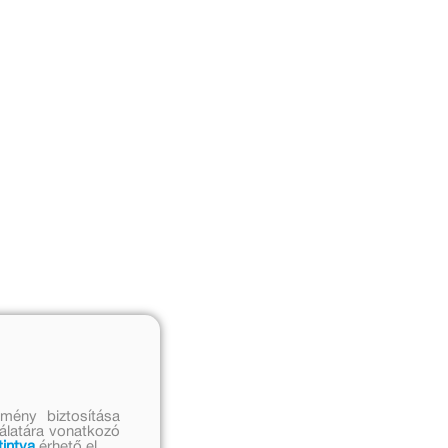
mény biztosítása
nálatára vonatkozó
tintva
érhető el.