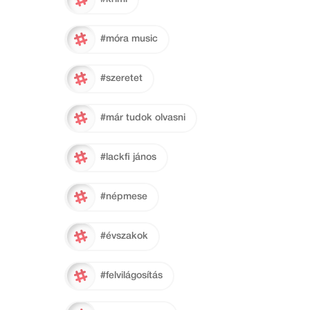
#móra music
#szeretet
#már tudok olvasni
#lackfi jános
#népmese
#évszakok
#felvilágosítás