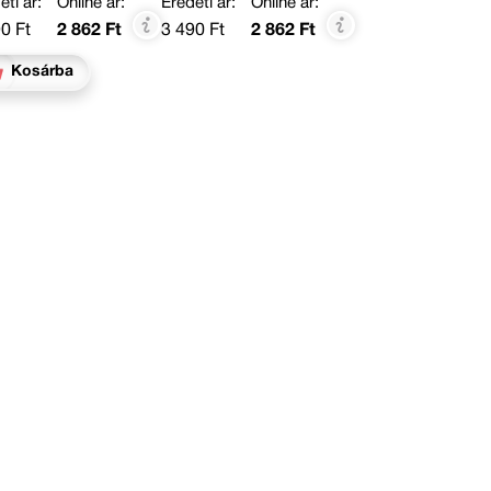
eti ár:
Online ár:
Eredeti ár:
Online ár:
0 Ft
2 862 Ft
3 490 Ft
2 862 Ft
Kosárba