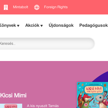
Mintabolt
Foreign Rights
Könyvek
Akciók
Újdonságok
Pedagógusok
Kicsi Mimi
A kis nyuszit Tamás