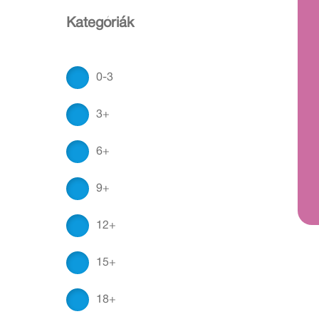
Kategóriák
0-3
3+
6+
9+
12+
15+
18+