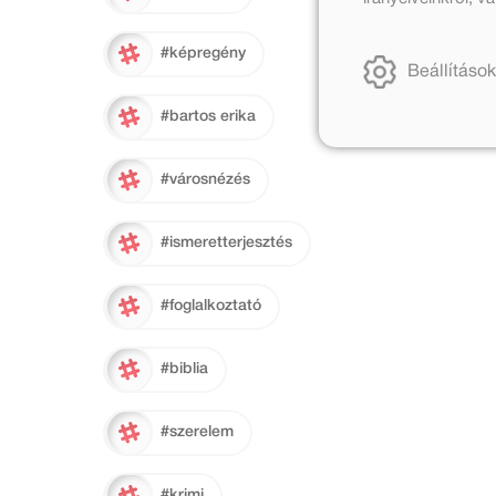
#képregény
Beállítások
#bartos erika
#városnézés
#ismeretterjesztés
#foglalkoztató
#biblia
#szerelem
#krimi