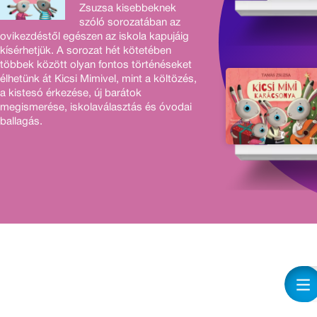
Zsuzsa kisebbeknek
szóló sorozatában az
ovikezdéstől egészen az iskola kapujáig
kísérhetjük. A sorozat hét kötetében
többek között olyan fontos történéseket
élhetünk át Kicsi Mimivel, mint a költözés,
a kistesó érkezése, új barátok
megismerése, iskolaválasztás és óvodai
ballagás.