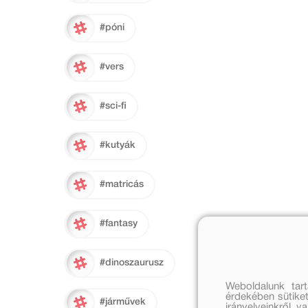
#póni
#vers
#sci-fi
#kutyák
#matricás
#fantasy
#dinoszaurusz
Weboldalunk tar
érdekében sütiket
#járművek
irányelveinkről, 