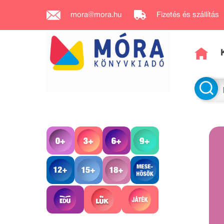
mora@mora.hu
Fizetés és szállítás