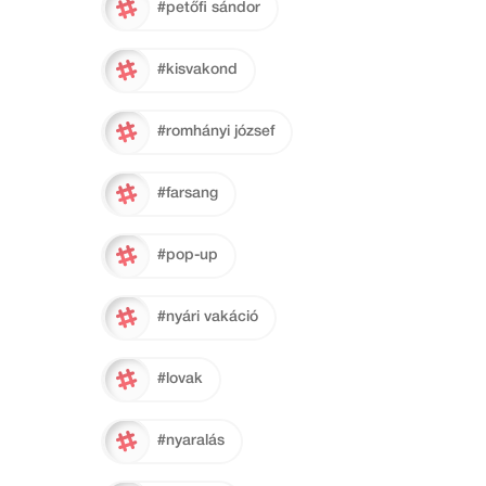
#petőfi sándor
#kisvakond
#romhányi józsef
#farsang
#pop-up
#nyári vakáció
#lovak
#nyaralás