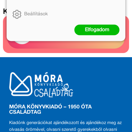
Kapcsolódó cikkek
Beállítások
Kapcsolódó cikkek
Elfogadom
1 cikk
MÓRA KÖNYVKIADÓ – 1950 ÓTA
CSALÁDTAG
Kiadónk generációkat ajándékozott és ajándékoz meg az
olvasás örömével, olvasni szerető gyerekekből olvasni