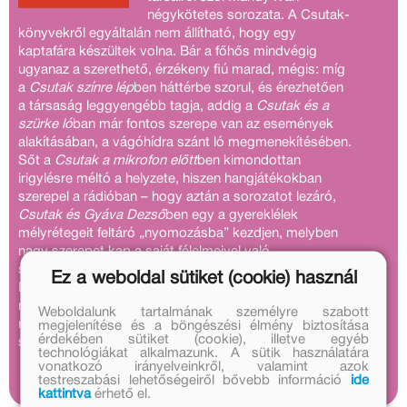
négykötetes sorozata. A Csutak-
könyvekről egyáltalán nem állítható, hogy egy
kaptafára készültek volna. Bár a főhős mindvégig
ugyanaz a szerethető, érzékeny fiú marad, mégis: míg
a
Csutak színre lép
ben háttérbe szorul, és érezhetően
a társaság leggyengébb tagja, addig a
Csutak és a
szürke ló
ban már fontos szerepe van az események
alakításában, a vágóhídra szánt ló megmenekítésében.
Sőt a
Csutak a mikrofon előtt
ben kimondottan
irigylésre méltó a helyzete, hiszen hangjátékokban
szerepel a rádióban – hogy aztán a sorozatot lezáró,
Csutak és Gyáva Dezső
ben egy a gyereklélek
mélyrétegeit feltáró „nyomozásba” kezdjen, melyben
nagy szerepet kap a saját félelmeivel való
szembenézés.
Ez a weboldal sütiket (cookie) használ
Érzelmekben és humorban gazdag könyveiből
mozaikokban egy teljes ifjúkor rajzolódik ki, rávilágítva,
Weboldalunk tartalmának személyre szabott
mi minden befolyásolja egy fiatal fejlődését,
megjelenítése és a böngészési élmény biztosítása
érdekében sütiket (cookie), illetve egyéb
személyiségének változását.
technológiákat alkalmazunk. A sütik használatára
vonatkozó irányelveinkről, valamint azok
testreszabási lehetőségeiről bővebb információ
ide
kattintva
érhető el.