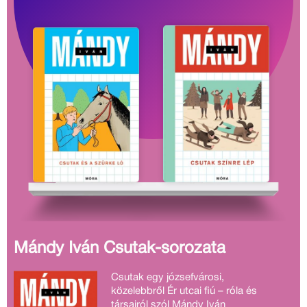
Mándy Iván Csutak-sorozata
Csutak egy józsefvárosi,
közelebbről Ér utcai fiú – róla és
társairól szól Mándy Iván