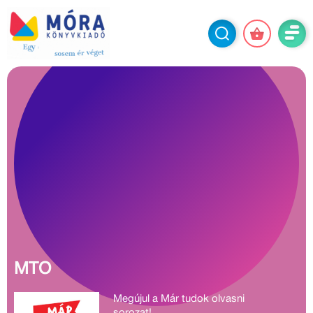
Sajnos nem találtunk a
keresésednek megfelelő terméket.
Kérjük, próbáld újra a keresést más
szavakkal, vagy nézd át kínálatunkat
korosztályonként, kategóriánként!
MTO
Megújul a Már tudok olvasni
sorozat!