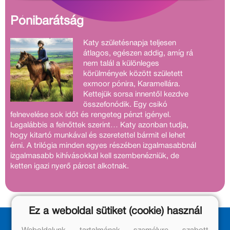
Pónibarátság
Katy születésnapja teljesen
átlagos, egészen addig, amíg rá
nem talál a különleges
körülmények között született
exmoor pónira, Karamellára.
Kettejük sorsa innentől kezdve
összefonódik. Egy csikó
felnevelése sok időt és rengeteg pénzt igényel.
Legalábbis a felnőttek szerint… Katy azonban tudja,
hogy kitartó munkával és szeretettel bármit el lehet
érni. A trilógia minden egyes részében izgalmasabbnál
izgalmasabb kihívásokkal kell szembenézniük, de
ketten igazi nyerő párost alkotnak.
Ez a weboldal sütiket (cookie) használ