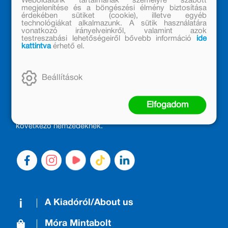
Weboldalunk tartalmának személyre szabott
megjelenítése és a böngészési élmény biztosítása
érdekében sütiket (cookie), illetve egyéb
technológiákat alkalmazunk. A sütik használatára
vonatkozó irányelveinkről, valamint azok
testreszabási lehetőségeiről bővebb információ
ide
kattintva
érhető el.
MÓRA KÖNYVKIADÓ – 1950 ÓTA
CSALÁDTAG
Beállítások
Kiadónk generációkat ajándékozott és ajándékoz meg az
olvasás örömével, olvasni szerető gyerekekből olvasni
Elfogadom
szerető felnőttek lettek, akik mindezt továbbadták a
következő nemzedéknek.
A Kiadóról/About us
Móra Mintabolt