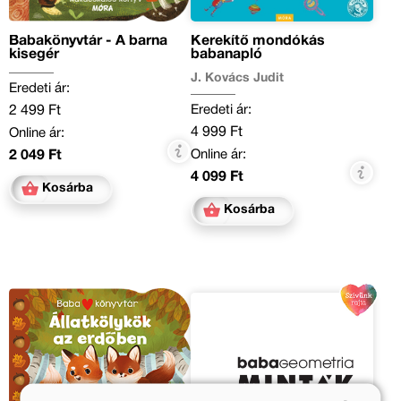
Babakönyvtár - A barna
Kerekítő mondókás
kisegér
babanapló
J. Kovács Judit
Eredeti ár:
Eredeti ár:
2 499 Ft
4 999 Ft
Online ár:
Online ár:
2 049 Ft
4 099 Ft
Kosárba
Kosárba