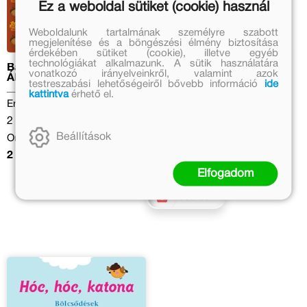
Ez a weboldal sütiket (cookie) használ
Weboldalunk tartalmának személyre szabott
megjelenítése és a böngészési élmény biztosítása
érdekében sütiket (cookie), illetve egyéb
technológiákat alkalmazunk. A sütik használatára
Babakönyvtár –
Babageometria - Minták
vonatkozó irányelveinkről, valamint azok
Állatkölykök az erdőben
testreszabási lehetőségeiről bővebb információ
ide
kattintva
érhető el.
Nagy Diána
Eredeti ár:
Eredeti ár:
2 499 Ft
Beállítások
2 999 Ft
Online ár:
Online ár:
2 049 Ft
2 459 Ft
Elfogadom
Kosárba