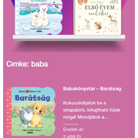
Címke: baba
Babakönyvtár – Barátság
Kukucskáljatok be a
strapabíró, kihajtható fülek
mögé! Mondjátok a
mondókákat! Beszélgessetek
Eredeti ár:
a képekről!
2 499 Ft