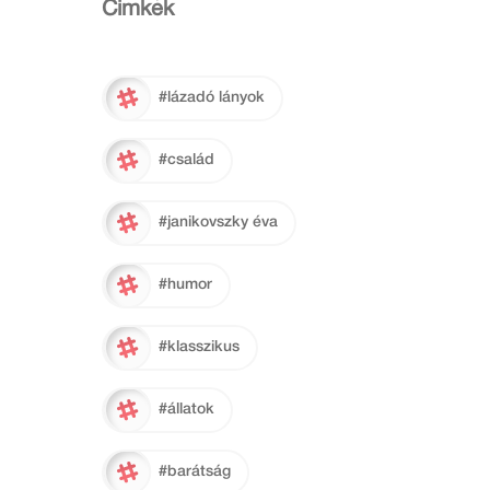
Cimkék
#lázadó lányok
#család
#janikovszky éva
#humor
#klasszikus
#állatok
#barátság