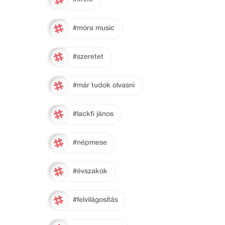
#móra music
#szeretet
#már tudok olvasni
#lackfi jános
#népmese
#évszakok
#felvilágosítás