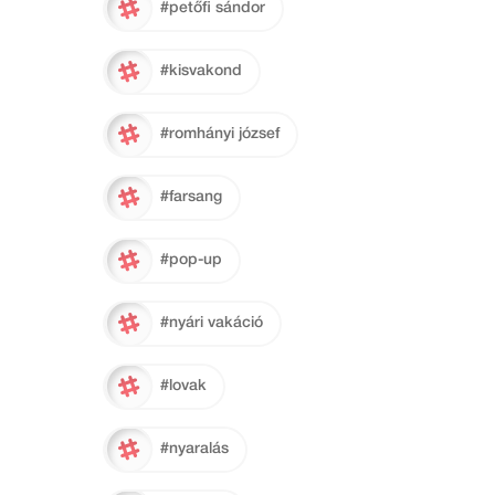
#petőfi sándor
#kisvakond
#romhányi józsef
#farsang
#pop-up
#nyári vakáció
#lovak
#nyaralás