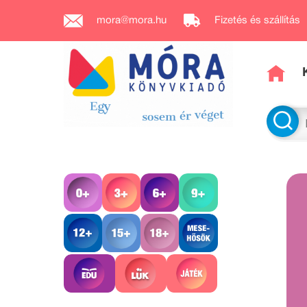
mora@mora.hu
Fizetés és szállítás