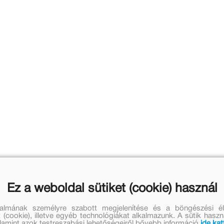
Ez a weboldal sütiket (cookie) használ
talmának személyre szabott megjelenítése és a böngészési él
 (cookie), illetve egyéb technológiákat alkalmazunk. A sütik hasz
valamint azok testreszabási lehetőségeiről bővebb információ
ide kat