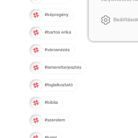
#képregény
Beállítások
#bartos erika
#városnézés
#ismeretterjesztés
#foglalkoztató
#biblia
#szerelem
#krimi