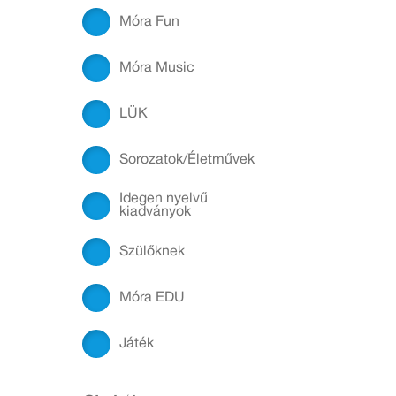
Móra Fun
Móra Music
LÜK
Sorozatok/Életművek
Idegen nyelvű
kiadványok
Szülőknek
Móra EDU
Játék