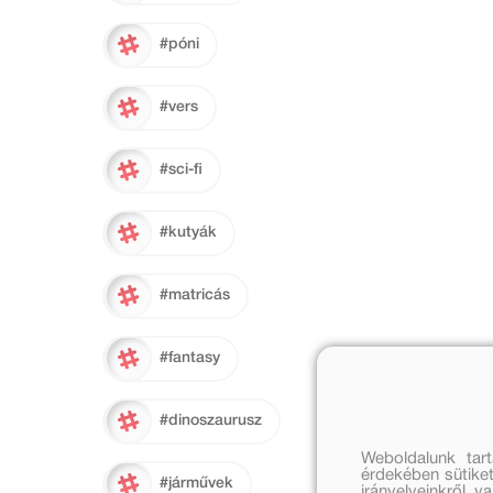
#póni
#vers
#sci-fi
#kutyák
#matricás
#fantasy
#dinoszaurusz
Weboldalunk tar
érdekében sütiket
#járművek
irányelveinkről, 