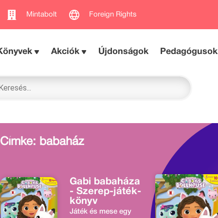
Mintabolt
Foreign Rights
Könyvek
Akciók
Újdonságok
Pedagógusok
Címke: babaház
Gabi babaháza
- Szerep-játék-
könyv
Játék és mese egy