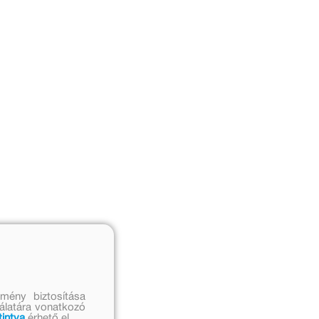
mény biztosítása
nálatára vonatkozó
tintva
érhető el.