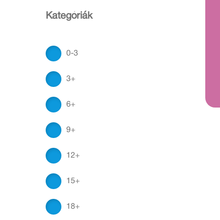
Kategóriák
0-3
3+
6+
9+
12+
15+
18+