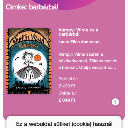
Címke: barbárbál
Vámpyr Vilma és a
barbárbál
Laura Ellen Anderson
Vámpyr Vilma szereti a
házikedvencét, Tökkencset és
a barátait. Utálja viszont az
évente megrendezett, előkelő
Eredeti ár:
és unalmas barbárbált, ahová
2 499 Ft
a szülei miatt kell mennie.
Online ár:
Vilma ugyanis ősi
vámpírcsalád sarja. Noktürnia
2 049 Ft
elkényeztetett hercege foglyul
ejti Tökkencset, akit Vilmának
kell kiszabadítania. A bátor
Ez a weboldal sütiket (cookie) használ
vámpírlány eközben ráadásul