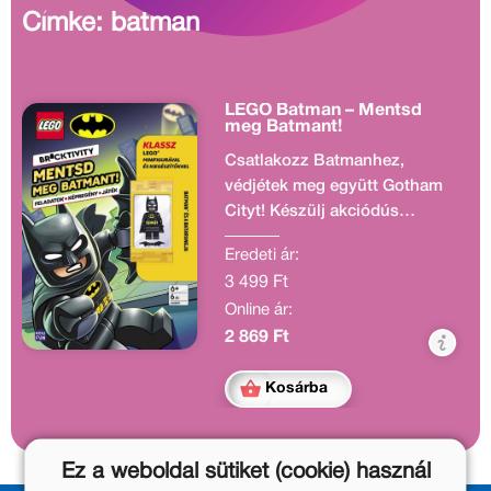
Címke: batman
LEGO Batman – Mentsd
meg Batmant!
Csatlakozz Batmanhez,
védjétek meg együtt Gotham
Cityt! Készülj akciódús
feladatokra, labirintusokra és
Eredeti ár:
rejtvényekre!
3 499 Ft
Játssz az oldalakon a
Online ár:
minifiguráddal! Tudj meg
érdekességeket! Élvezd a
2 869 Ft
képregényt, a sztorikat és a
játékötleteket!
Kosárba
Olvass, és játssz a
BRICKTIVITY-vel! A
BRICKTIVITY könyvek
Ez a weboldal sütiket (cookie) használ
különleges kiadványok: