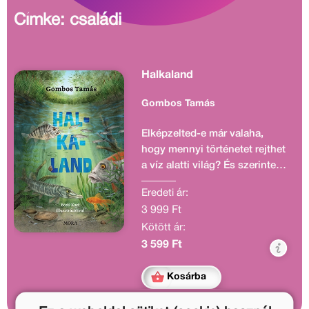
Címke: családi
Halkaland
Gombos Tamás
Elképzelted-e már valaha,
hogy mennyi történetet rejthet
a víz alatti világ? És szerinted
minden csuka született
Eredeti ár:
ragadozó, vagy akad köztük
3 999 Ft
olyan is, amelyik csak
Kötött ár:
növényeket eszik? Gombos
Tamás alapos kutatómunkával
3 599 Ft
és a természet iránti
olthatatlan kíváncsisággal
Kosárba
kelti életre a hazai vizek
titokzatos birodalmát.