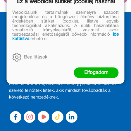
Ez a weboldal sütiket (cookie) használ
Weboldalunk tartalmának személyre szabott
megjelenítése és a böngészési élmény biztosítása
érdekében sütiket (cookie), illetve egyéb
technológiákat alkalmazunk. A sütik használatára
vonatkozó irányelveinkről, valamint azok
testreszabási lehetőségeiről bővebb információ
ide
kattintva
érhető el.
Beállítások
MÓRA KÖNYVKIADÓ – 1950 ÓTA
CSALÁDTAG
Elfogadom
Kiadónk generációkat ajándékozott és ajándékoz meg az
olvasás örömével, olvasni szerető gyerekekből olvasni
szerető felnőttek lettek, akik mindezt továbbadták a
következő nemzedéknek.