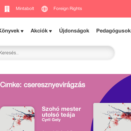
Mintabolt
Foreign Rights
Könyvek
Akciók
Újdonságok
Pedagógusok
Címke: cseresznyevirágzás
Szohó mester
utolsó teája
Cyril Gely