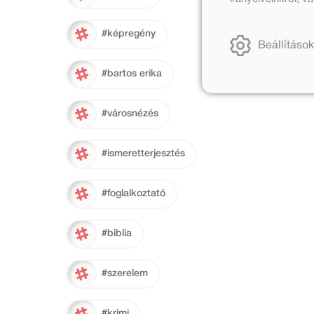
#képregény
Beállítások
#bartos erika
#városnézés
#ismeretterjesztés
#foglalkoztató
#biblia
#szerelem
#krimi