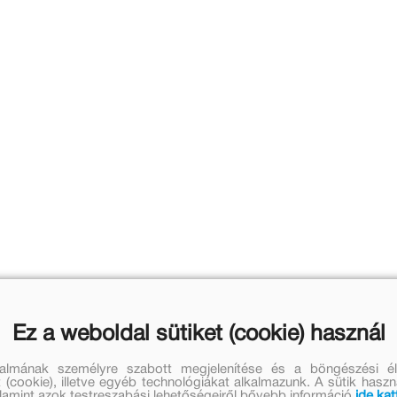
Ez a weboldal sütiket (cookie) használ
talmának személyre szabott megjelenítése és a böngészési él
 (cookie), illetve egyéb technológiákat alkalmazunk. A sütik hasz
valamint azok testreszabási lehetőségeiről bővebb információ
ide kat