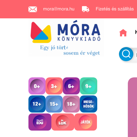
mora@mora.hu
Fizetés és szállítás