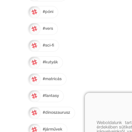
#póni
#vers
#sci-fi
#kutyák
#matricás
#fantasy
#dinoszaurusz
Weboldalunk tar
érdekében sütiket
#járművek
irányelveinkről, 