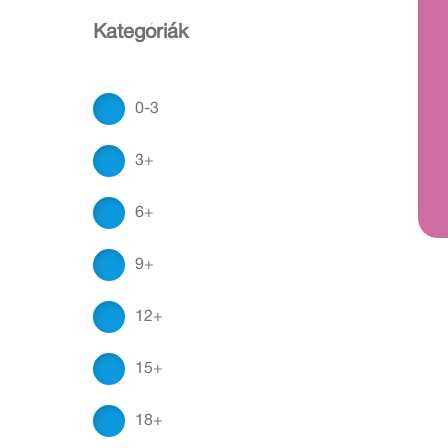
Kategóriák
0-3
3+
6+
9+
12+
15+
18+