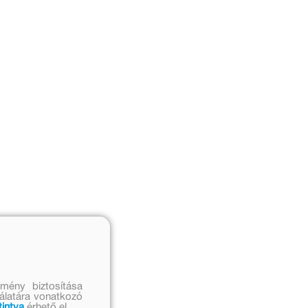
mény biztosítása
nálatára vonatkozó
tintva
érhető el.