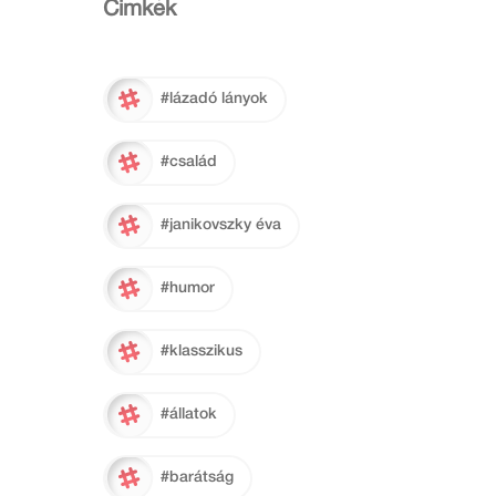
Cimkék
#lázadó lányok
#család
#janikovszky éva
#humor
#klasszikus
#állatok
#barátság