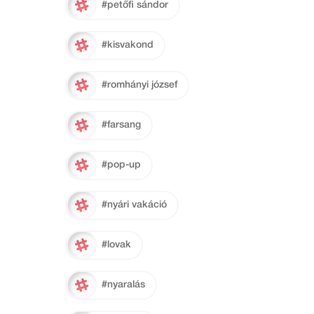
#petőfi sándor
#kisvakond
#romhányi józsef
#farsang
#pop-up
#nyári vakáció
#lovak
#nyaralás