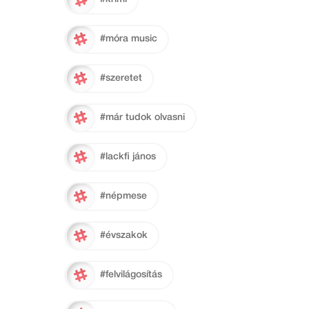
#móra music
#szeretet
#már tudok olvasni
#lackfi jános
#népmese
#évszakok
#felvilágosítás