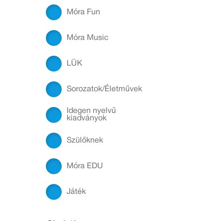
Móra Fun
Móra Music
LÜK
Sorozatok/Életművek
Idegen nyelvű
kiadványok
Szülőknek
Móra EDU
Játék