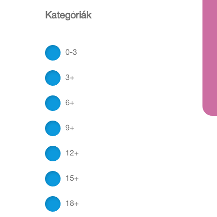
Kategóriák
0-3
3+
6+
9+
12+
15+
18+