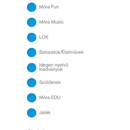
Móra Fun
Móra Music
LÜK
Sorozatok/Életművek
Idegen nyelvű
kiadványok
Szülőknek
Móra EDU
Játék