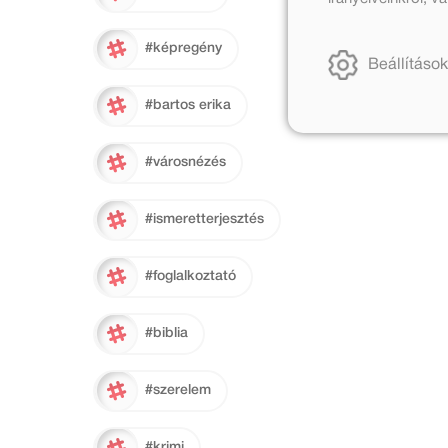
#képregény
Beállítások
#bartos erika
#városnézés
#ismeretterjesztés
#foglalkoztató
#biblia
#szerelem
#krimi