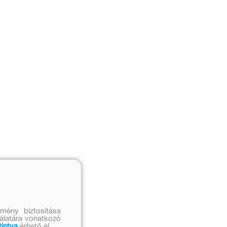
mény biztosítása
nálatára vonatkozó
tintva
érhető el.