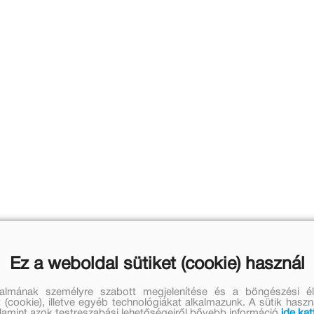
Ez a weboldal sütiket (cookie) használ
talmának személyre szabott megjelenítése és a böngészési él
 (cookie), illetve egyéb technológiákat alkalmazunk. A sütik hasz
valamint azok testreszabási lehetőségeiről bővebb információ
ide kat