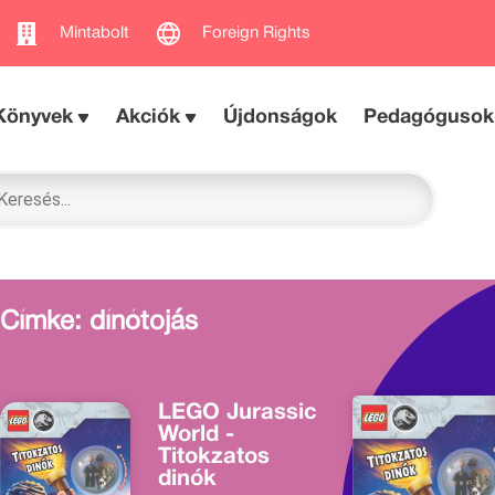
Mintabolt
Foreign Rights
Könyvek
Akciók
Újdonságok
Pedagógusok
Címke: dínótojás
LEGO Jurassic
World -
Titokzatos
dinók