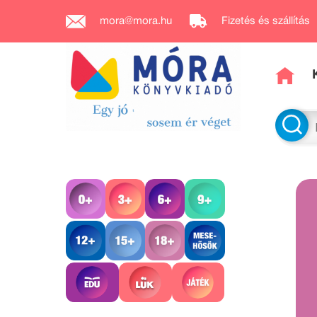
mora@mora.hu
Fizetés és szállítás