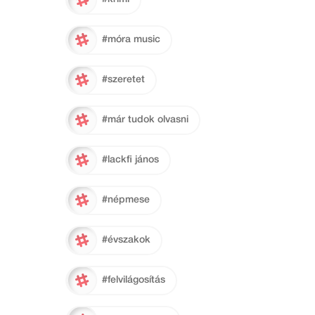
#móra music
#szeretet
#már tudok olvasni
#lackfi jános
#népmese
#évszakok
#felvilágosítás