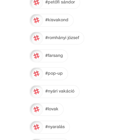
#petőfi sándor
#kisvakond
#romhányi józsef
#farsang
#pop-up
#nyári vakáció
#lovak
#nyaralás