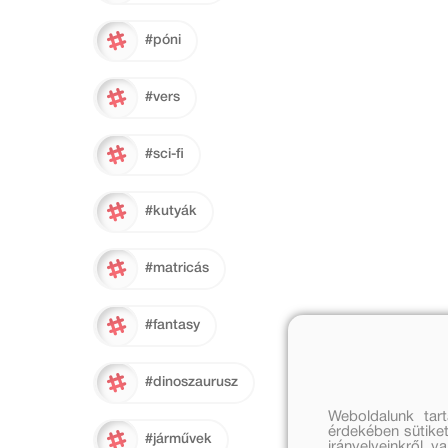
#póni
#vers
#sci-fi
#kutyák
#matricás
#fantasy
#dinoszaurusz
Weboldalunk tar
érdekében sütiket
#járművek
irányelveinkről, 