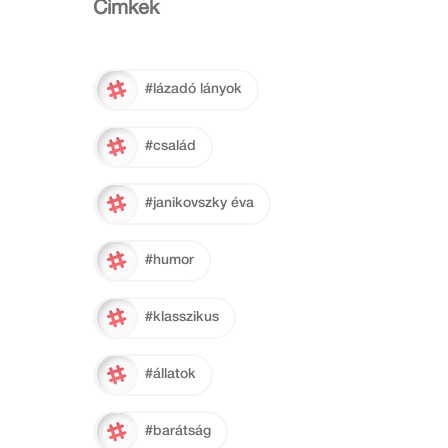
Cimkék
#lázadó lányok
#család
#janikovszky éva
#humor
#klasszikus
#állatok
#barátság