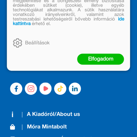
megjelenítése és a böngészési élmény biztosítása
érdekében sütiket (cookie), illetve egyéb
technológiákat alkalmazunk. A sütik használatára
vonatkozó irányelveinkről, valamint azok
testreszabási lehetőségeiről bővebb információ
ide
kattintva
érhető el.
MÓRA KÖNYVKIADÓ – 1950 ÓTA
CSALÁDTAG
Beállítások
Kiadónk generációkat ajándékozott és ajándékoz meg az
olvasás örömével, olvasni szerető gyerekekből olvasni
Elfogadom
szerető felnőttek lettek, akik mindezt továbbadták a
következő nemzedéknek.
A Kiadóról/About us
Móra Mintabolt