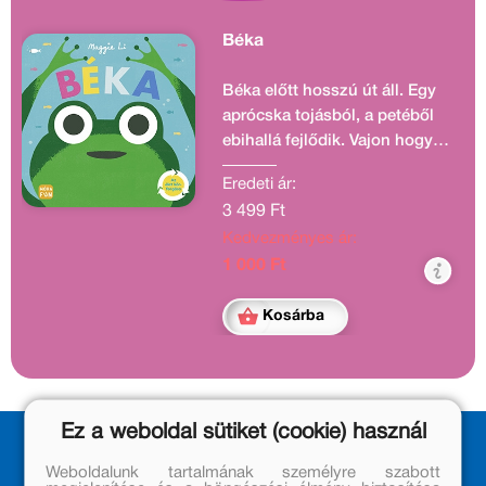
Béka
Béka előtt hosszú út áll. Egy
aprócska tojásból, a petéből
ebihallá fejlődik. Vajon hogyan
alakul tovább békává?
Eredeti ár:
3 499 Ft
Kedvezményes ár:
1 000 Ft
Kosárba
Ez a weboldal sütiket (cookie) használ
Weboldalunk tartalmának személyre szabott