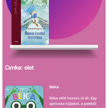
Címke: élet
Béka
Béka előtt hosszú út áll. Egy
aprócska tojásból, a petéből