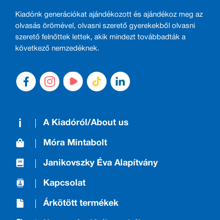
Kiadónk generációkat ajándékozott és ajándékoz meg az
olvasás örömével, olvasni szerető gyerekekből olvasni
szerető felnőttek lettek, akik mindezt továbbadták a
következő nemzedéknek.
A Kiadóról/About us
Móra Mintabolt
Janikovszky Éva Alapítvány
Kapcsolat
Árkötött termékek